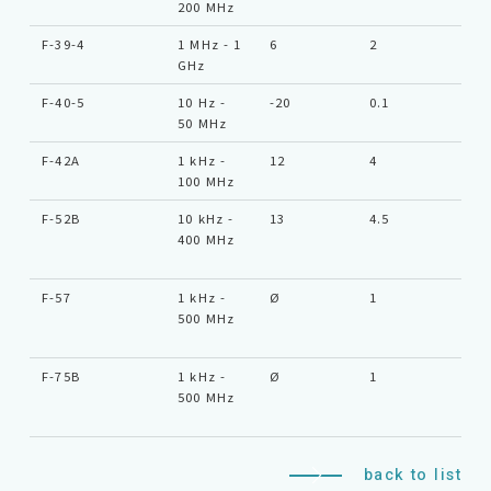
200 MHz
F-39-4
1 MHz - 1
6
2
SM
GHz
F-40-5
10 Hz -
-20
0.1
Ty
50 MHz
F-42A
1 kHz -
12
4
Ty
100 MHz
F-52B
10 kHz -
13
4.5
Ty
400 MHz
F-57
1 kHz -
Ø
1
Ty
500 MHz
F-75B
1 kHz -
Ø
1
Ty
500 MHz
back to list