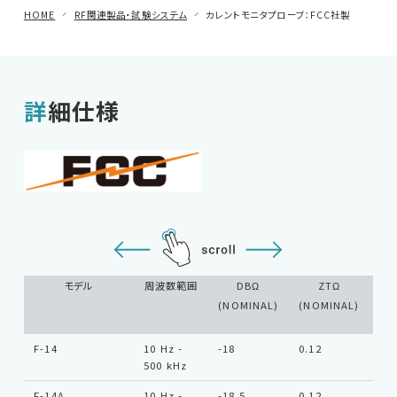
HOME
RF関連製品・試験システム
カレントモニタプローブ：FCC社製
車載用EMC試験器
その他
詳細仕様
モデル
周波数範囲
DBΩ
ZTΩ
コ
(NOMINAL)
(NOMINAL)
F-14
10 Hz -
-18
0.12
Ty
500 kHz
F-14A
10 Hz -
-18.5
0.12
Ty