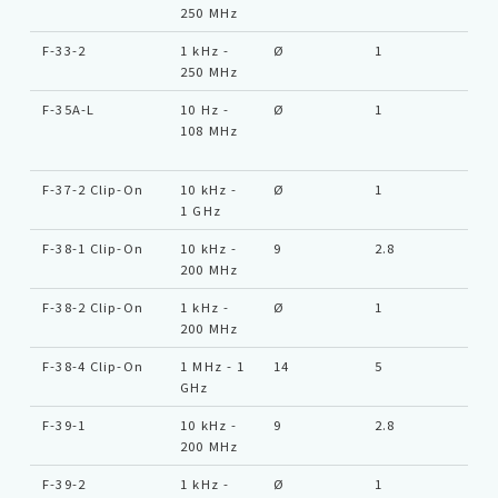
250 MHz
F-33-2
1 kHz -
Ø
1
Ty
250 MHz
F-35A-L
10 Hz -
Ø
1
Ty
108 MHz
F-37-2 Clip-On
10 kHz -
Ø
1
SM
1 GHz
F-38-1 Clip-On
10 kHz -
9
2.8
SM
200 MHz
F-38-2 Clip-On
1 kHz -
Ø
1
SM
200 MHz
F-38-4 Clip-On
1 MHz - 1
14
5
SM
GHz
F-39-1
10 kHz -
9
2.8
SM
200 MHz
F-39-2
1 kHz -
Ø
1
SM