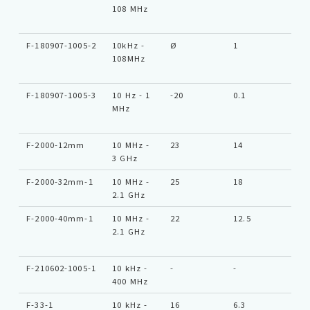
108 MHz
F-180907-1005-2
10kHz -
Ø
1
Ty
108MHz
F-180907-1005-3
10 Hz - 1
-20
0.1
Ty
MHz
F-2000-12mm
10 MHz -
23
14
SM
3 GHz
F-2000-32mm-1
10 MHz -
25
18
Ty
2.1 GHz
F-2000-40mm-1
10 MHz -
22
12.5
Ty
2.1 GHz
F-210602-1005-1
10 kHz -
-
-
Ty
400 MHz
F-33-1
10 kHz -
16
6.3
Ty