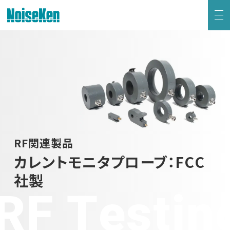
EMC試験器トップ
静電気試験器
方形波インパルスノイズ試験器
ファスト・トランジェント/バースト試験器
RF関連製品
カレントモニタプローブ：FCC
雷サージ試験器
社製
RF Testin
電源電圧変動試験器・その他試験器
減衰振動波試験器