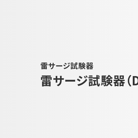
減衰振動波試験器
車載用EMC試験器
その他
雷サージ試験器
雷サージ試験器（DC