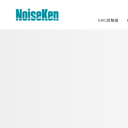
EMC試験器
EMC試験器トップ
静電気試験器
方形波インパルスノイズ試験器
ファスト・トランジェント/バースト試
験器
雷サージ試験器
電源電圧変動試験器・その他試験
器