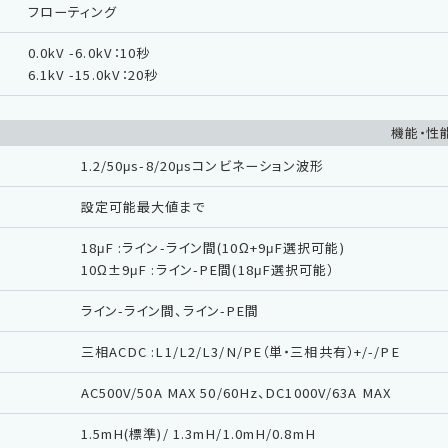
フローティング
0.0kV -6.0kV：10秒
6.1kV -15.0kV：20秒
機能・性
1.2/50μs-8/20μsコンビネーション波形
設定可能最大値まで
18μF :ライン-ライン間(10Ω+9μF選択可能)
10Ω±9μF :ライン-PE間(18μF選択可能）
ライン-ライン間、ライン-PE間
三相ACDC :L1/L2/L3/N/PE（単・三相共有）+/-/PE
AC500V/50A MAX 50/60Hz、DC1000V/63A MAX
1.5mH(標準)/ 1.3mH/1.0mH/0.8mH