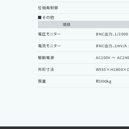
位相角制御
■その他
項目
電圧モニター
BNC出力、1/20
電流モニター
BNC出力、1mV/
駆動電源
AC100V 〜 AC24
外形寸法
W555×H1800×
質量
約300kg