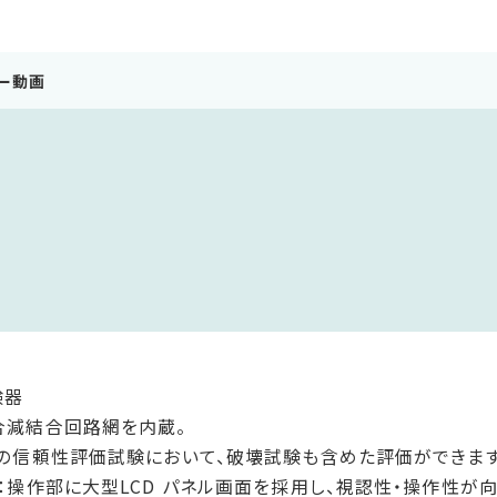
ー動画
験器
3Aの結合減結合回路網を内蔵。
試験の信頼性評価試験において、破壊試験も含めた評価ができます
用：操作部に大型LCD パネル画面を採用し、視認性・操作性が