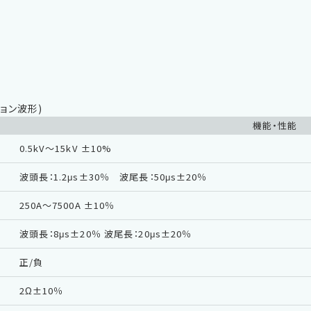
ション波形)
機能・性能
0.5kV〜15kV ±10%
波頭長：1.2μs±30％ 波尾長：50μs±20％
250A〜7500A ±10％
波頭長：8μs±20％ 波尾長：20μs±20％
正/負
2Ω±10％