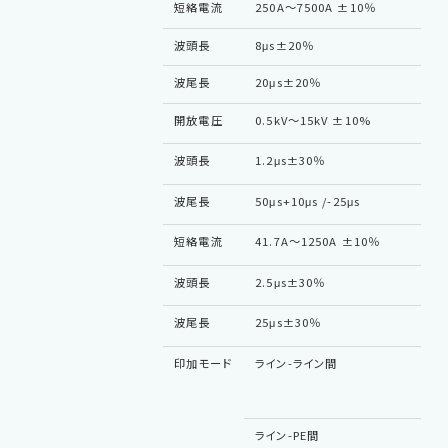
短絡電流
250A～7500A ±10％
波頭長
8μs±20％
波尾長
20μs±20％
開放電圧
0.5kV～15kV ±10%
波頭長
1.2μs±30％
波尾長
50μs+10μs /-25μs
短絡電流
41.7A～1250A ±10％
波頭長
2.5μs±30％
波尾長
25μs±30％
印加モード
ライン-ライン間
ライン-PE間