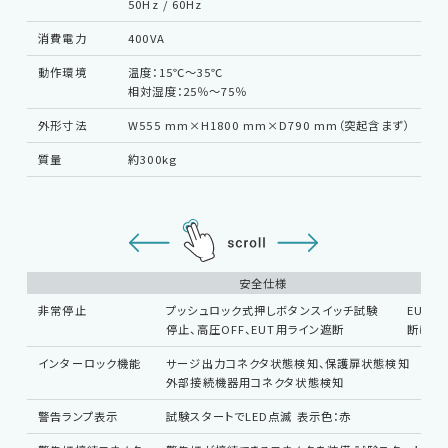
50Hz / 60Hz
消費電力
400VA
サポートデスク
動作環境
温度：15℃～35℃
相対湿度：25％～75％
HOME
外形寸法
W555 mm×H1800 mm×D790 mm（突起含まず）
質量
約300kg
ニュース
会社概要
安全仕様
非常停止
プッシュロック式押しボタンスイッチ試験
EUT用
停止、高圧OFF、EUT用ライン遮断
断は選
English
中文
インターロック機能
サージ出力コネクタ状態検知、保護扉状態検知
外部接続機器用コネクタ状態検知
警告ランプ表示
試験スタートでLED点滅 表示色：赤