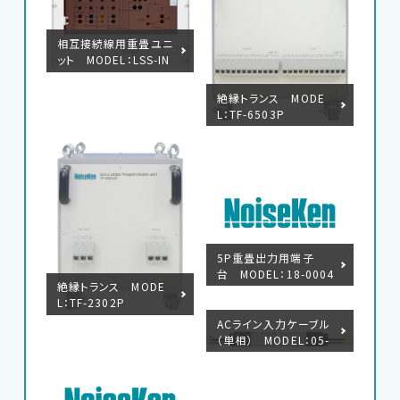
相互接続線用重畳ユニ
ット MODEL：LSS-IN
J6401SIG
絶縁トランス MODE
L：TF-6503P
5P重畳出力用端子
台 MODEL：18-0004
絶縁トランス MODE
4A
L：TF-2302P
ACライン入力ケーブル
（単相） MODEL：05-
00134A