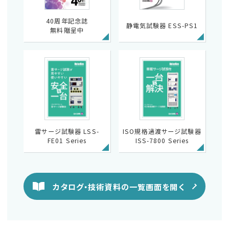
40周年記念誌
静電気試験器 ESS-PS1
無料贈呈中
雷サージ試験器 LSS-
ISO規格過渡サージ試験器
FE01 Series
ISS-7800 Series
カタログ・技術資料の一覧画面を開く