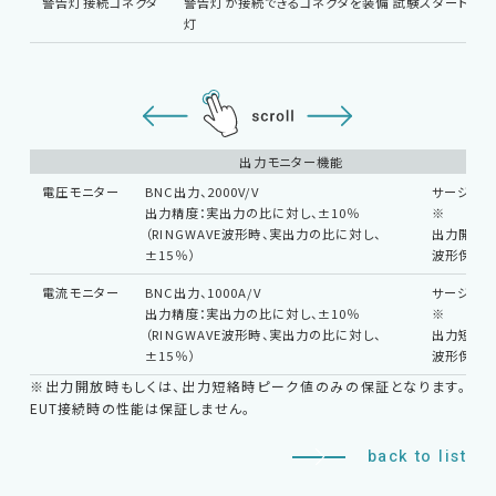
警告灯接続コネクタ
警告灯が接続できるコネクタを装備 試験スタートで
灯
出力モニター機能
電圧モニター
BNC出力、2000V/V
サージアウ
出力精度：実出力の比に対し、±10％
※
（RINGWAVE波形時、実出力の比に対し、
出力開放
±15％）
波形保証
電流モニター
BNC出力、1000A/V
サージアウ
出力精度：実出力の比に対し、±10％
※
（RINGWAVE波形時、実出力の比に対し、
出力短絡
±15％）
波形保証
※出力開放時もしくは、出力短絡時ピーク値のみの保証となります。
EUT接続時の性能は保証しません。
back to list