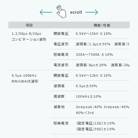
項目
機能・性能
1.2/50μs-8/20μs
開放電圧
0.5kV～15kV ±10%
コンビネーション波形
電圧波形
波頭長：1.2μs±30% 波尾長：50μs
短絡電流
250A～7500A ±10%
電流波形
波頭長：8μs±20% 波尾長：20μs±
0.5μs-100kHz
開放電圧
0.5kV～12kV ±10％
RINGWAVE波形
波頭長
0.5μs±30%
周波数
100kHz±10%
減衰地
2ndpeak：40% 3rdpeak：40% 4th
40%＜3rd
短絡電流
（設定電圧/12Ω）±10%
（設定電圧/30Ω）±10%