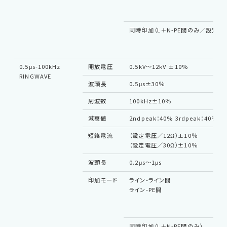
同時印加（L＋N-PE間のみ／設定電
0.5μs-100kHz
開放電圧
0.5kV～12kV ±10%
RINGWAVE
波頭長
0.5μs±30％
周波数
100kHz±10％
減衰値
2ndpeak：40% 3rdpeak：40% 4
短絡電流
（設定電圧／12Ω）±10％
（設定電圧／30Ω）±10％
波頭長
0.2μs～1μs
印加モード
ライン-ライン間
ライン-PE間
同時印加（L＋N-PE間のみ）