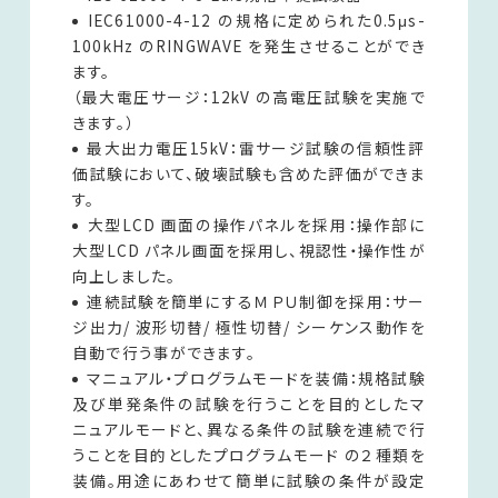
IEC61000-4-12 の規格に定められた0.5μs-
100kHz のRINGWAVE を発生させることができ
ます。
（最大電圧サージ：12kV の高電圧試験を実施で
きます。）
最大出力電圧15kV：雷サージ試験の信頼性評
価試験において、破壊試験も含めた評価ができま
す。
大型LCD 画面の操作パネルを採用：操作部に
大型LCD パネル画面を採用し、視認性・操作性が
向上しました。
連続試験を簡単にするＭＰＵ制御を採用：サー
ジ出力/ 波形切替/ 極性切替/ シーケンス動作を
自動で行う事ができます。
マニュアル・プログラムモードを装備：規格試験
及び単発条件の試験を行うことを目的としたマ
ニュアルモードと、異なる条件の試験を連続で行
うことを目的としたプログラムモード の２種類を
装備。用途にあわせて簡単に試験の条件が設定