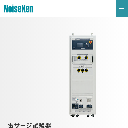
EMC試験器トップ
静電気試験器
方形波インパルスノイズ試験器
ファスト・トランジェント/バースト試験器
雷サージ試験器
電源電圧変動試験器・その他試験器
雷サージ試験器
減衰振動波試験器