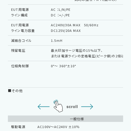
EUT用電源
AC ：L/N/PE
ライン構成
DC ：+/-/PE
EUT用電源
AC240V/30A MAX 50/60Hz
ライン電力容量
DC125V/20A MAX
減結合コイル
1.5mH
残留電圧
最大印加サージ電圧の15%以下、
または電源ラインの定格電圧(ピーク値)の2倍以下
EMC試験器
位相角制御
0°～ 360°±10°
RF関連製品・試験システム
■その他
EMCソリューションセンター
修理・校正
一般仕様
お問い合わせ
駆動電源
AC100V～AC240V ±10％