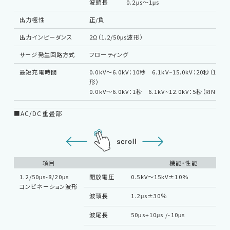
波頭長
0.2μs～1μs
出力極性
正/負
出力インピーダンス
2Ω（1.2/50μs波形）
サージ発生回路方式
フローティング
最短充電時間
0.0kV～6.0kV：10秒 6.1kV~15.0kV：20秒（1.2/
形）
0.0kV～6.0kV：1秒 6.1kV~12.0kV：5秒（RINGWA
■AC/DC重畳部
項目
機能・性能
1.2/50μs-8/20μs
開放電圧
0.5kV～15kV±10%
コンビネーション波形
波頭長
1.2μs±30％
波尾長
50μs+10μs /-10μs