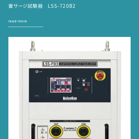
雷サージ試験器 LSS-720B2
read more