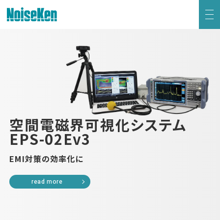
EMC試験器トップ
静電気試験器
方形波インパルスノイズ試験器
空間電磁界可視化システム
EPS-02Ev3
ファスト・トランジェント/バースト試験器
EMI対策の効率化に
雷サージ試験器
read more
電源電圧変動試験器・その他試験器
減衰振動波試験器