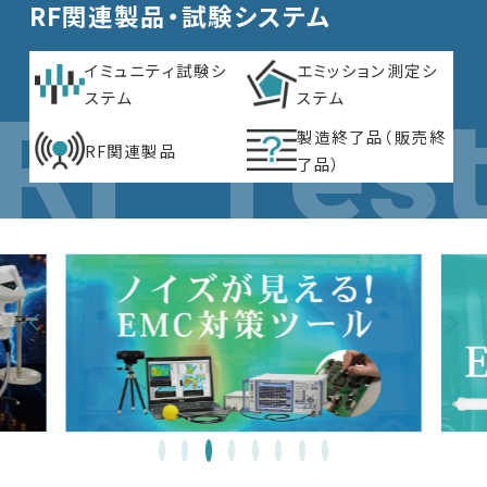
RF関連製品・試験システム
EMC試験器
イミュニティ試験シ
エミッション測定シ
ステム
ステム
RF関連製品・試験システム
製造終了品（販売終
RF関連製品
了品）
EMCソリューションセンター
修理・校正
お問い合わせ
サポートデスク
HOME