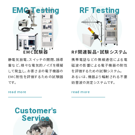
ニュース
会社概要
EMC Testing
RF Testing
EMC試験器
RF関連製品・試験システム
English
中文
静電気放電、スイッチの開閉、誘導
携帯電話などの無線通信による電
雷など、様々な電気的ノイズを模擬
磁波の影響による電子機器の耐性
して発生し、お客さまの電子機器の
を評価するための試験システム。
EMC耐性を評価するための試験器
あるいは、機器より輻射される不要
です。
妨害波の測定システムです。
read more
read more
Customer's
Service