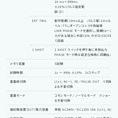
10 ms～999ms
±10%（パルス設定範
囲 ②）
EXT TRIG
動作周期：10ms以上 パルス幅：1ms以上 
ベル：TTL/オープンコレクタ負論理
LINE PHASE モードを選択し、周期16～20 m
力がある場合に外部CDN のゼロクロス同期
て認識
1 SHOT
1 SHOT スイッチを押す毎に単発出力
PHASE モード時は設定位相角に同期出力
メモリ容量
５試験
試験時間
1s ～ 999s ±10% 1sステップ
重畳相切換
L(+), N(－), PE／PULSE OUT ※同軸
よる手動切換
重畳モード
コモンモード／ノーマルモード ※ショートプ
る手動切換
被試験装置（EUT）電力容量
単相 AC240V／DC125V 16A (L(+), N(－), 