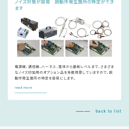
ノイズ対策が容易 誤動作発生箇所の特定ができ
ます
サポートデスク
HOME
ニュース
会社概要
電源線、通信線、ハーネス、筐体から基板レベルまで、さまざま
なノイズ印加用のオプション品を多数用意していますので、誤
動作発生箇所の特定を容易にします。
read more
English
中文
back to list