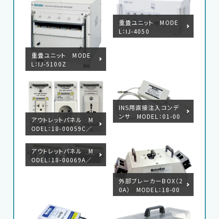
重畳ユニット MODE
L：IJ-4050
重畳ユニット MODE
L：IJ-5100Z
INS用直接注入コンデ
ンサ MODEL：01-00
アウトレットパネル M
047A
ODEL：18-00059C／
60B／84A
アウトレットパネル M
ODEL：18-00069A／
71A
外部ブレーカーBOX（2
0A） MODEL：18-00
072A ／ （50A） MO
DEL：18-00073A