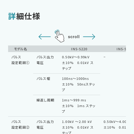
詳細仕様
モデル名
INS-S220
INS-S420
パルス
パルス出力
0.50kV〜0.99kV
−
設定範囲①
電圧
±10% 0.01kV ス
テップ
パルス幅
100ns〜1000ns
±10% 50nsステッ
プ
繰返し周期
1ms〜999 ms
±10% 1ms ステッ
プ
パルス
パルス出力
1.00kV 〜2.00 kV
0.50kV〜4.00kV
設定範囲②
電圧
±10% 0.01kV ス
±10% 0.01kV
テップ