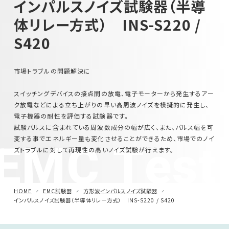
インパルスノイズ試験器（半導
体リレー方式） INS-S220 /
車載用EMC試験器
S420
その他
市場トラブルの問題解決に
スイッチングデバイスの接点間の放電、電子モーターから発生するアー
ク放電などによる立ち上がりの早い高周波ノイズを模擬的に発生し、
電子機器の耐性を評価する試験器です。
試験パルスに含まれている周波数成分の幅が広く、また、パルス幅を可
EMC Test
変する事でエネルギー量も変化させることができるため、市場でのノイ
ズトラブルに対して再現性の高いノイズ試験が行えます。
HOME
EMC試験器
方形波インパルスノイズ試験器
インパルスノイズ試験器（半導体リレー方式） INS-S220 / S420