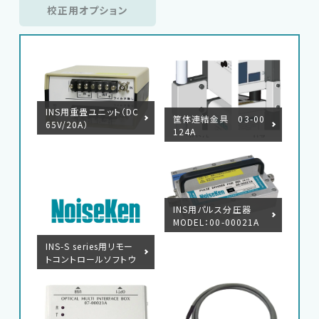
校正用オプション
INS用重畳ユニット（DC
筐体連結金具 03-00
65V/20A）
124A
INS用パルス分圧器
MODEL：00-00021A
INS-S series用リモー
トコントロールソフトウ
ェア INS series Rem
oteW MODEL：14-0
0069A