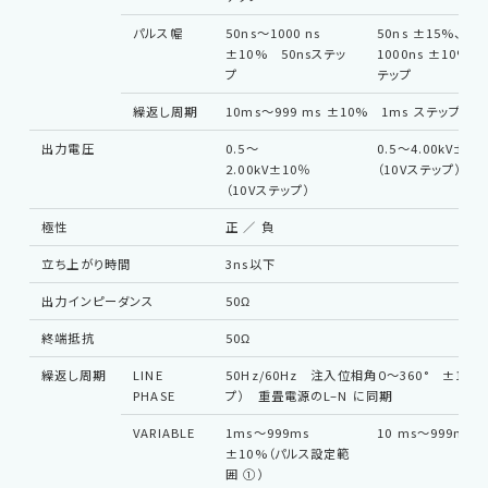
パルス幅
50ns〜1000 ns
50ns ±15%、 10
±10% 50nsステッ
1000ns ±10% 
プ
テップ
繰返し周期
10ms〜999 ms ±10% 1ms ステップ
出力電圧
0.5〜
0.5〜4.00kV±
2.00kV±10％
（10Vステップ）
（10Vステップ）
極性
正 ／ 負
立ち上がり時間
3ns以下
出力インピーダンス
50Ω
終端抵抗
50Ω
繰返し周期
LINE
50Hz/60Hz 注入位相角０～360° ±10°（
PHASE
プ） 重畳電源のL–N に同期
VARIABLE
1ms～999ms
10 ms〜999ms 
±10%（パルス設定範
囲 ①）