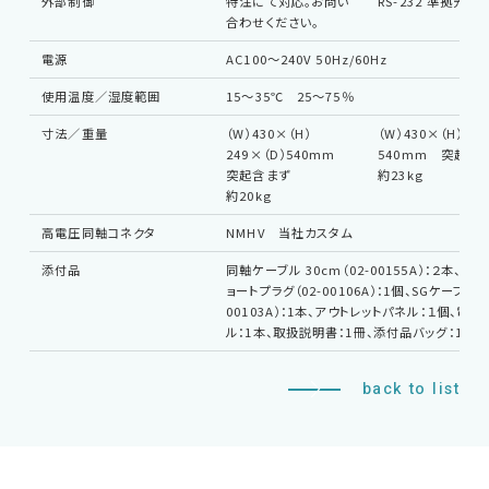
外部制御
特注にて対応。お問い
RS-232 準拠光通
合わせください。
電源
AC100～240V 50Hz/60Hz
使用温度／湿度範囲
15～35℃ 25～75％
寸法／重量
（W）430×（H）
（W）430×（H）349
249×（D）540mm
540mm 突起含
突起含まず
約23kg
約20kg
高電圧同軸コネクタ
NMHV 当社カスタム
添付品
同軸ケーブル 30cm（02-00155A）：２本、S
ョートプラグ（02-00106A）：1個、SGケーブル（0
00103A）：1本、アウトレットパネル：１個、電源
ル：1本、取扱説明書：1冊、添付品バッグ：1個
back to list