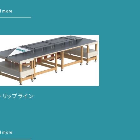
d more
トリップライン
d more