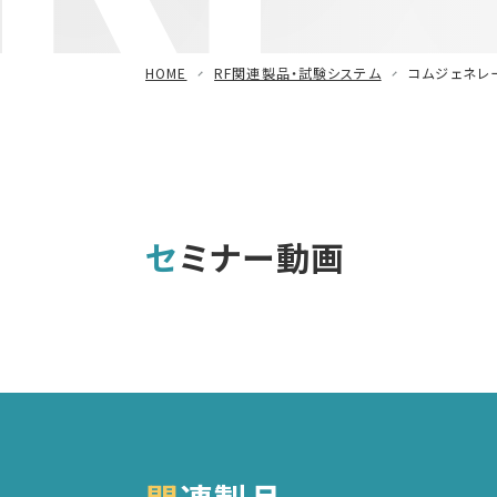
減衰振動波試験器
HOME
RF関連製品・試験システム
コムジェネレ
車載用EMC試験器
その他
セミナー動画