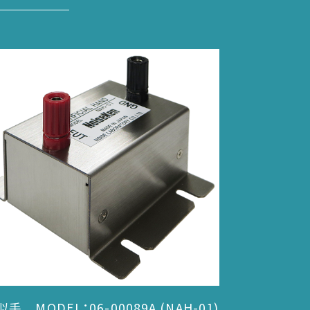
手 MODEL：06-00089A (NAH-01)