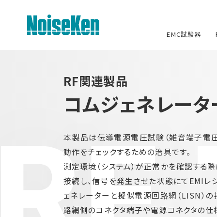
EMC試験器
EMC試験器トップ
RF関連製品
コムジェネレータ
静電気試験器
RF 
方形波インパルスノイズ試験器
本製品は伝導電源電圧試験（雑音端子電圧
ファスト・トランジェント/バースト試
動作をチェックするための治具です。
験器
測定環境（システム）が正常かを確認する
雷サージ試験器
接続し、信号を発生させた状態にてEMIレ
ェネレーターと擬似電源回路網（LISN）
電源電圧変動試験器・その他試験
器
路網側のコネクタ端子や電源コネクタの仕