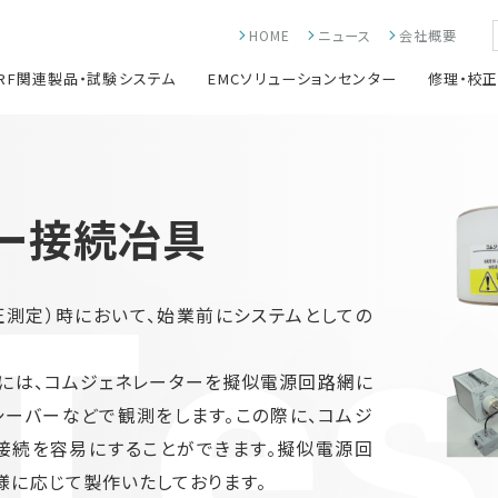
HOME
ニュース
会社概要
RF関連製品・試験システム
EMCソリューションセンター
修理・校
ー接続冶具
Tes
測定）時において、始業前にシステムとしての
際には、コムジェネレーターを擬似電源回路網に
シーバーなどで観測をします。この際に、コムジ
の接続を容易にすることができます。擬似電源回
様に応じて製作いたしております。