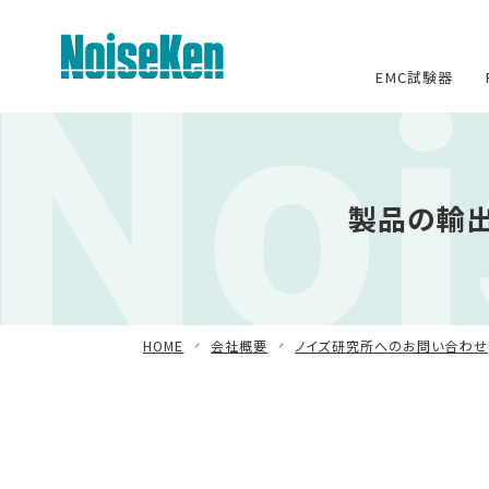
No
EMC試験器
EMC試験器トップ
製品の輸
静電気試験器
方形波インパルスノイズ試験器
ファスト・トランジェント/バースト試
験器
HOME
会社概要
ノイズ研究所へのお問い合わせ
雷サージ試験器
電源電圧変動試験器・その他試験
器