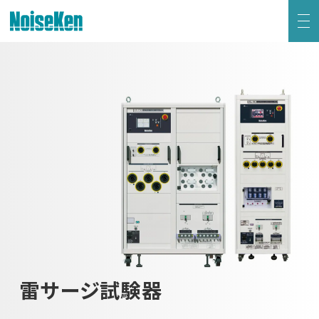
EMC試験器トップ
静電気試験器
方形波インパルスノイズ試験器
ファスト・トランジェント/バースト試験器
雷サージ試験器
電源電圧変動試験器・その他試験器
雷サージ試験器
減衰振動波試験器