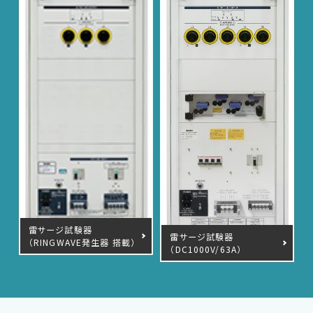
EMC試験器
雷サージ試験器
RF関連製品・試験システム
雷サージ試験器
（RINGWAVE発生器 搭載）
（DC1000V/63A）
EMCソリューションセンター