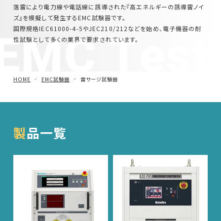
落雷により電力線や電話線に誘導された『高エネルギーの誘導雷ノイ
ズ』を模擬して発生するEMC試験器です。
車載用EMC試験器
EMC Test
国際規格IEC61000-4-5やJEC210/212などを始め、電子機器の耐
性試験として多くの業界で要求されています。
その他
HOME
EMC試験器
雷サージ試験器
製品一覧