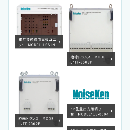
相互接続線用重畳ユニ
ット MODEL：LSS-IN
J6401SIG
絶縁トランス MODE
L：TF-6503P
5P重畳出力用端子
台 MODEL：18-0004
絶縁トランス MODE
4A
L：TF-2302P