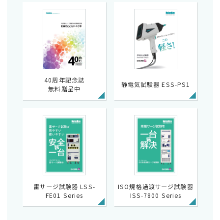
40周年記念誌
静電気試験器 ESS-PS1
無料贈呈中
雷サージ試験器 LSS-
ISO規格過渡サージ試験器
FE01 Series
ISS-7800 Series