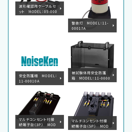
波形確認用ケーブルセ
ット MODEL：05-000
99A
警告灯 MODEL：11-
00017A
被試験体用安全防護
安全防護柵 MODEL：
箱 MODEL：11-0000
11-00010A
6A
マルチコンセント付接
マルチコンセント付接
続端子台（3P） MOD
続端子台（5P） MOD
EL：18-00048B
EL：18-00058B