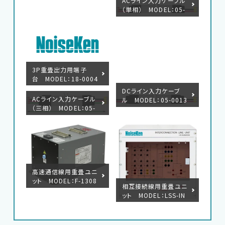
ACライン入力ケーブル
（単相） MODEL：05-
00134A
3P重畳出力用端子
台 MODEL：18-0004
7B
DCライン入力ケーブ
ACライン入力ケーブル
ル MODEL：05-0013
（三相） MODEL：05-
6A
00135A
高速通信線用重畳ユニ
ット MODEL：F-1308
相互接続線用重畳ユニ
14-1004
ット MODEL：LSS-IN
J6401SIG