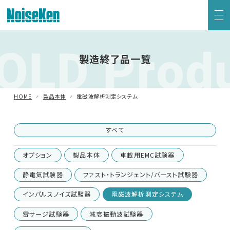
OLD Prod
EMC試験器トップ
製造終了品一覧
静電気試験器
HOME
製品本体
電磁波解析測定システム
方形波インパルスノイズ試験器
すべて
ファスト・トランジェント/バースト試験器
オプション
製品本体
車載用EMC試験器
雷サージ試験器
静電気試験器
ファスト・トランジェント/バースト試験器
インパルスノイズ試験器
電磁波解析測定システム
電源電圧変動試験器・その他試験器
雷サージ試験器
減衰振動波試験器
減衰振動波試験器