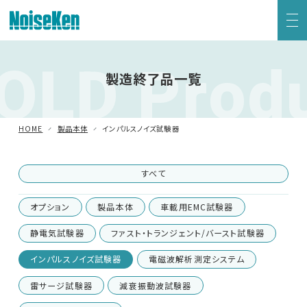
OLD Prod
EMC試験器トップ
製造終了品一覧
静電気試験器
HOME
製品本体
インパルスノイズ試験器
方形波インパルスノイズ試験器
すべて
ファスト・トランジェント/バースト試験器
オプション
製品本体
車載用EMC試験器
雷サージ試験器
静電気試験器
ファスト・トランジェント/バースト試験器
インパルスノイズ試験器
電磁波解析測定システム
電源電圧変動試験器・その他試験器
雷サージ試験器
減衰振動波試験器
減衰振動波試験器