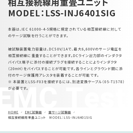
相互接続線用重畳ユニット
MODEL：LSS-INJ6401SIG
車載用EMC試験器
その他
本器は、IEC 61000-4-5規格に規定されている相互接続線に対して
のサージ試験を行うことができます。
被試験装置電力容量は、DC50V/1Aで、最大6,600Vのサージ電圧を
相互接続線に重畳することができます。DCライン出力部のインダクタ
バイパス端子に添付の接続プラグを接続することによりインダクタ
（20mH）をバイパスすることが可能です。各ラインとグラウンド間に添
付のサージ保護用アレスタを装着することが可能です。
EMC Test
※ 本装置とLSS-F03を接続するには、別途変換ケーブル（05-T1578）
が必要です。
HOME
EMC試験器
雷サージ試験器
相互接続線用重畳ユニット MODEL：LSS-INJ6401SIG