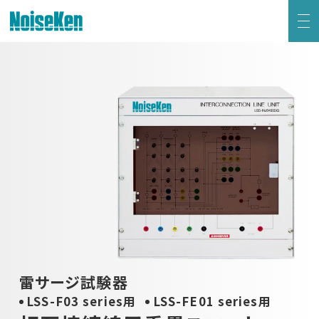
EMC試験器トップ
静電気試験器
方形波インパルスノイズ試験器
ファスト・トランジェント/バースト試験器
雷サージ試験器
電源電圧変動試験器・その他試験器
雷サージ試験器
LSS-F03 series用
LSS-FE01 series用
減衰振動波試験器