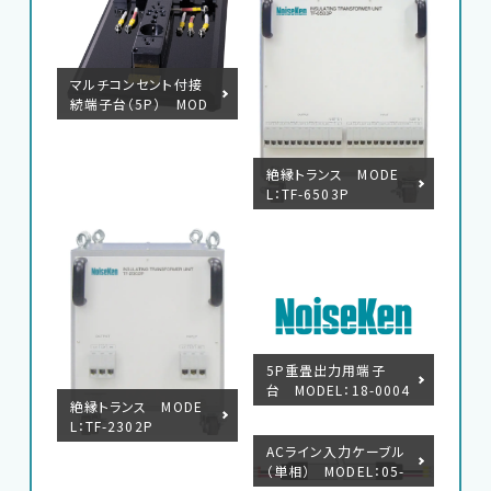
マルチコンセント付接
続端子台（5P） MOD
EL：18-00058B
絶縁トランス MODE
L：TF-6503P
EMC試験器
RF関連製品・試験システム
EMCソリューションセンター
5P重畳出力用端子
台 MODEL：18-0004
絶縁トランス MODE
修理・校正
4A
L：TF-2302P
ACライン入力ケーブル
（単相） MODEL：05-
お問い合わせ
00134A