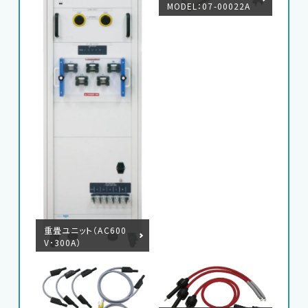
MODEL：07-00022A
重畳ユニット（AC600
V･300A）