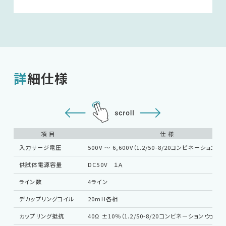
詳細仕様
項 目
仕 様
入力サージ電圧
500V 〜 6,600V（1.2/50-8/20コンビネーションウ
供試体電源容量
DC50V １Ａ
ライン数
4ライン
デカップリングコイル
20mH各相
カップリング抵抗
40Ω ±10％（1.2/50-8/20コンビネーションウェーブ