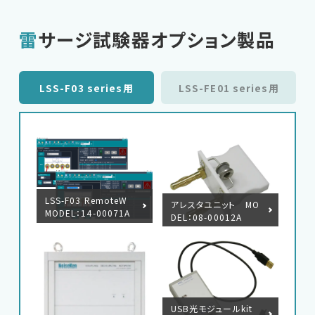
雷サージ試験器オプション製品
LSS-F03 series用
LSS-FE01 series用
LSS-F03 RemoteW
アレスタユニット MO
MODEL：14-00071A
DEL：08-00012A
USB光モジュールkit