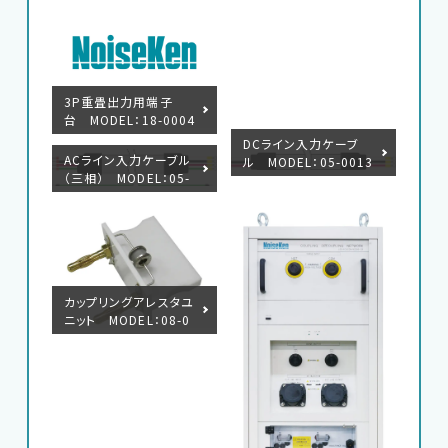
サポートデスク
3P重畳出力用端子
HOME
台 MODEL：18-0004
7B
DCライン入力ケーブ
ACライン入力ケーブル
ル MODEL：05-0013
ニュース
会社概要
（三相） MODEL：05-
6A
00135A
カップリングアレスタユ
ニット MODEL：08-0
0016A
English
中文