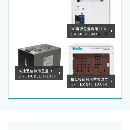
DC電源重畳専用CDN
（DC500V 60A）
高速通信線用重畳ユニ
ット MODEL：F-1308
相互接続線用重畳ユニ
14-1004
ット MODEL：LSS-IN
J6401SIG