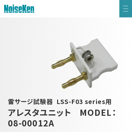
EMC試験器トップ
静電気試験器
方形波インパルスノイズ試験器
ファスト・トランジェント/バースト試験器
雷サージ試験器
雷サージ試験器
LSS-F03 series用
アレスタユニット MODEL：
電源電圧変動試験器・その他試験器
08-00012A
減衰振動波試験器