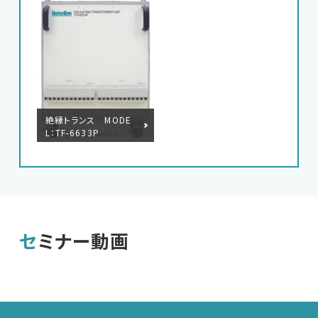
絶縁トランス MODE
L：TF-6633P
セミナー動画