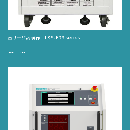
雷サージ試験器 LSS-F03 series
read more