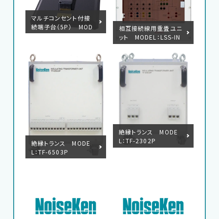
マルチコンセント付接
サポートデスク
続端子台（5P） MOD
相互接続線用重畳ユニ
EL：18-00058B
ット MODEL：LSS-IN
J6401SIG
HOME
ニュース
会社概要
絶縁トランス MODE
L：TF-2302P
絶縁トランス MODE
L：TF-6503P
English
中文