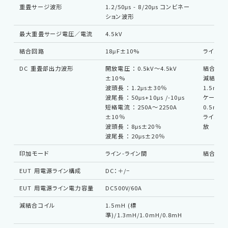
重畳サージ波形
1.2/50μs - 8/20μs コンビネー
ション波形
最大重畳サージ電圧／電流
4.5kV
結合回路
18μF±10%
ライン-
DC 重畳部出力波形
開放電圧 ： 0.5kV〜4.5kV
結合回路：
±10%
減結合コ
波頭長 ： 1.2μs±30％
1.5mH
波尾長 ： 50μs+10μs /-10μs
ケーブル
短絡電流 ： 250A〜2250A
0.5m
±10％
ライン入
波頭長 ： 8μs±20％
放
波尾長 ： 20μs±20％
印加モード
ライン-ライン間
結合回路：
EUT 用電源ライン構成
DC：＋/−
EUT 用電源ライン電力容量
DC500V/60A
減結合コイル
1.5mH (標
準)/1.3mH/1.0mH/0.8mH