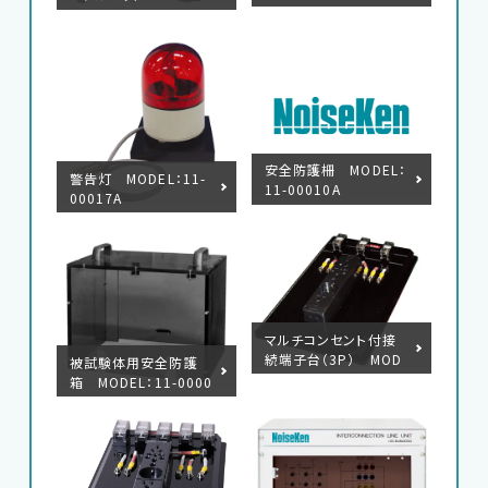
99A
L：05-00150A
安全防護柵 MODEL：
警告灯 MODEL：11-
11-00010A
00017A
EMC試験器
RF関連製品・試験システム
マルチコンセント付接
EMCソリューションセンター
続端子台（3P） MOD
被試験体用安全防護
EL：18-00048B
箱 MODEL：11-0000
6A
修理・校正
お問い合わせ