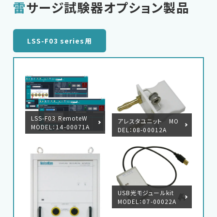
雷サージ試験器オプション製品
LSS-F03 series用
LSS-F03 RemoteW
アレスタユニット MO
MODEL：14-00071A
DEL：08-00012A
USB光モジュールkit
MODEL：07-00022A