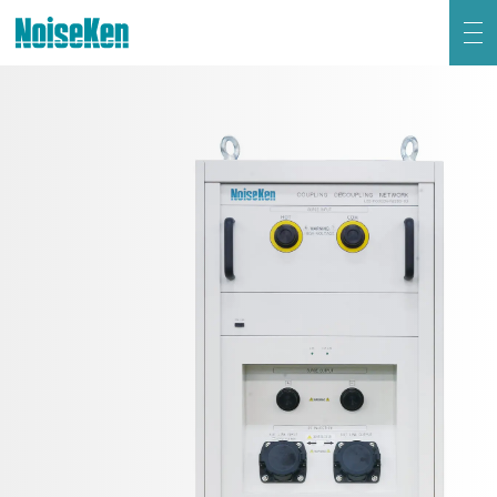
EMC試験器トップ
静電気試験器
方形波インパルスノイズ試験器
ファスト・トランジェント/バースト試験器
雷サージ試験器
電源電圧変動試験器・その他試験器
減衰振動波試験器