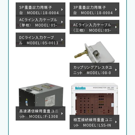
5P重畳出力用端子
3P重畳出力用端子
台 MODEL：18-0004
台 MODEL：18-0004
4A
7B
ACライン入力ケーブル
ACライン入力ケーブル
（単相） MODEL：05-
（三相） MODEL：05-
00134A
00135A
DCライン入力ケーブ
ル MODEL：05-0013
6A
カップリングアレスタユ
ニット MODEL：08-0
0016A
高速通信線用重畳ユニ
ット MODEL：F-1308
相互接続線用重畳ユニ
14-1004
ット MODEL：LSS-IN
J6401SIG