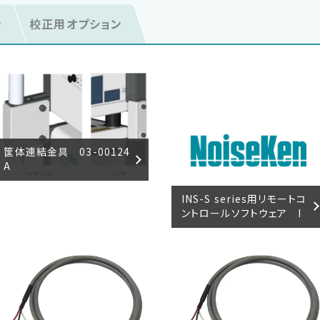
ン
校正用オプション
筐体連結金具 03-00124
A
INS-S series用リモートコ
ントロールソフトウェア I
NS series RemoteW M
ODEL：14-00069A