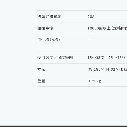
標準定格電流
20A
開閉寿命
10000回以上（定格開
中性極（N極）
−
使用温度／湿度範囲
15〜35℃ 25〜75
寸法
(W)180×(H)92×(D
重量
0.75 kg