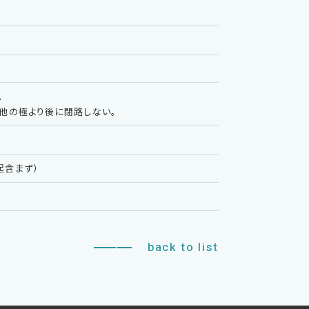
。
他の極より後に閉路しない。
突起含まず）
back to list