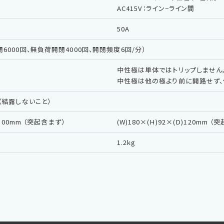
AC415V：ライン−ライン間
50A
閉6000回、無負荷開閉4000回、開閉頻度6回/分）
中性極は単体ではトリップしません
中性極は他の極より前に開路せず、
％（結露しないこと）
)100mm （突起含まず）
(W)180×(H)92×(D)120mm （
1.2kg