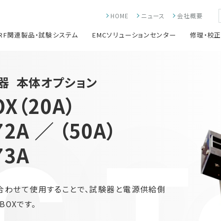
HOME
ニュース
会社概要
RF関連製品・試験システム
EMCソリューションセンター
修理・校
験器
本体オプション
X（20A）
72A ／ （50A）
73A
450と組み合わせて使用することで、試験器と電源供給側
OXです。