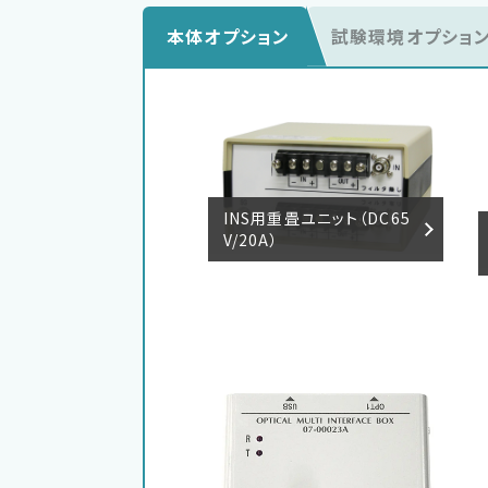
本体オプション
試験環境オプショ
INS用重畳ユニット（DC65
V/20A）