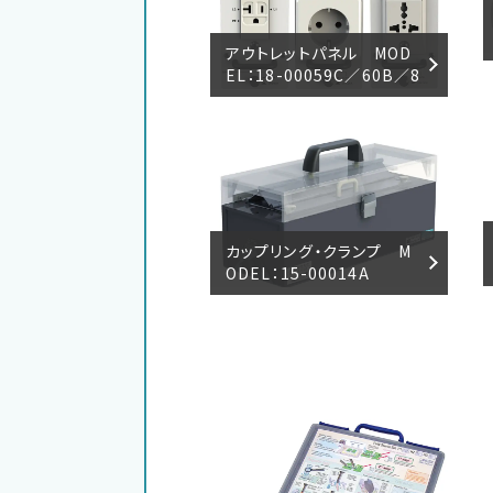
アウトレットパネル MOD
EL：18-00059C／60B／8
4A
カップリング・クランプ M
ODEL：15-00014A