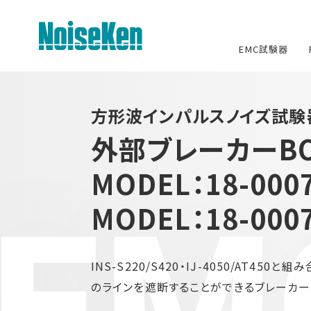
EMC試験器
EMC試験器トップ
方形波インパルスノイズ試
外部ブレーカーBO
静電気試験器
MODEL：18-000
方形波インパルスノイズ試験器
ファスト・トランジェント/バースト試
MODEL：18-000
験器
雷サージ試験器
INS-S220/S420・IJ-4050/AT
電源電圧変動試験器・その他試験
のラインを遮断することができるブレーカーB
器