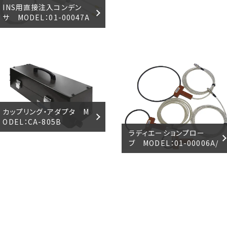
INS用直接注入コンデン
サ MODEL：01-00047A
カップリング・アダプタ M
ODEL：CA-805B
ラディエーションプロー
ブ MODEL：01-00006A/
7A/8A/9A/10A/31A/50A