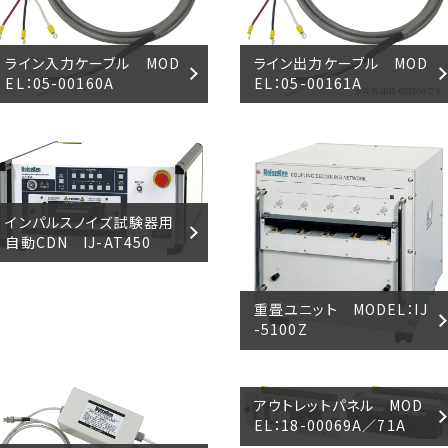
ライン入力ケーブル MOD
ライン出力ケーブル MOD
EL：05-00160A
EL：05-00161A
インパルスノイズ試験器用
自動CDN IJ-AT450
重畳ユニット MODEL：IJ
-5100Z
アウトレットパネル MOD
EL：18-00069A／71A