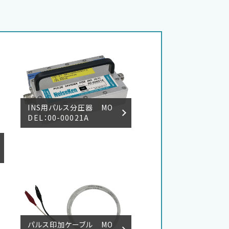
INS用パルス分圧器 MO
DEL：00-00021A
パルス印加ケーブル MO