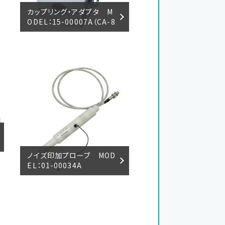
カップリング・アダプタ M
ODEL：15-00007A（CA-8
06）
ノイズ印加プローブ MOD
EL：01-00034A