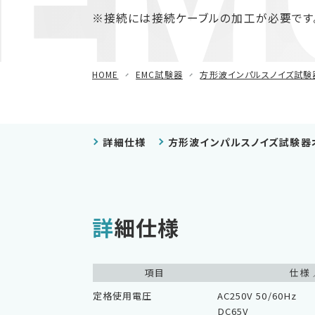
EMC
減衰振動波試験器
※接続には接続ケーブルの加工が必要です
車載用EMC試験器
HOME
EMC試験器
方形波インパルスノイズ試験
その他
詳細仕様
方形波インパルスノイズ試験器
詳細仕様
項目
仕様 
定格使用電圧
AC250V 50/60Hz
DC65V