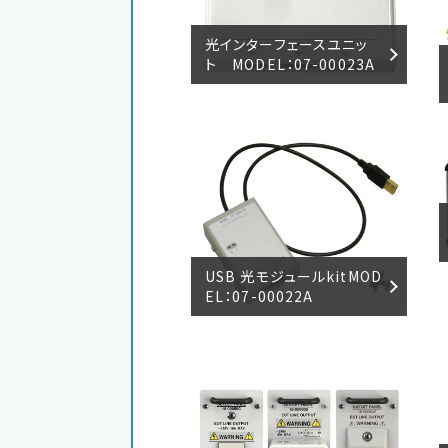
光インターフェースユニッ
ト MODEL：07-00023A
USB 光モジュールkitMOD
EL：07-00022A