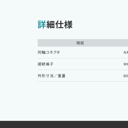
詳細仕様
項目
同軸コネクタ
N
接続端子
M
外形寸法／重量
8