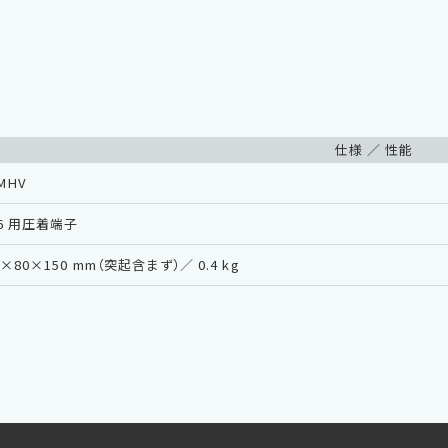
仕様 ／ 性能
MHV
6 用圧着端子
0×80×150 mm（突起含まず）／ 0.4 kg