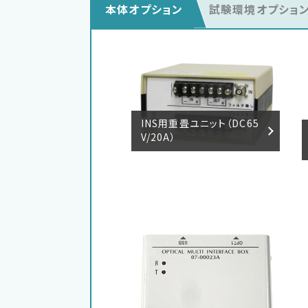
本体オプション
試験環境オプショ
INS用重畳ユニット（DC65
V/20A）