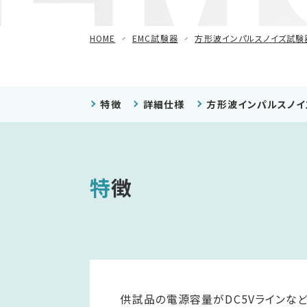
減衰振動波試験器
HOME
EMC試験器
方形波インパルスノイズ試験
車載用EMC試験器
その他
特徴
詳細仕様
方形波インパルスノイ
特徴
供試品の電源容量がDC5Vラインな