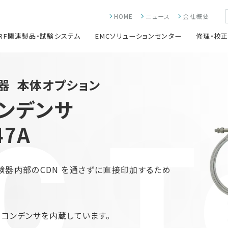
HOME
ニュース
会社概要
RF関連製品・試験システム
EMCソリューションセンター
修理・校
験器
本体オプション
コンデンサ
 T
47A
験器内部のCDN を通さずに直接印加するため
のコンデンサを内蔵しています。