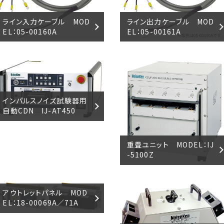
ライン入力ケーブル MOD
ライン出力ケーブル MOD
EL：05-00160A
EL：05-00161A
インパルスノイズ試験器用
自動CDN IJ-AT450
重畳ユニット MODEL：IJ
-5100Z
アウトレットパネル MOD
EL：18-00069A／71A