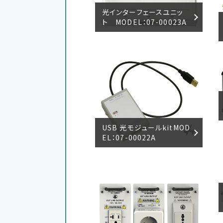
光インターフェースユニッ
ト MODEL：07-00023A
USB 光モジュールkitMOD
EL：07-00022A