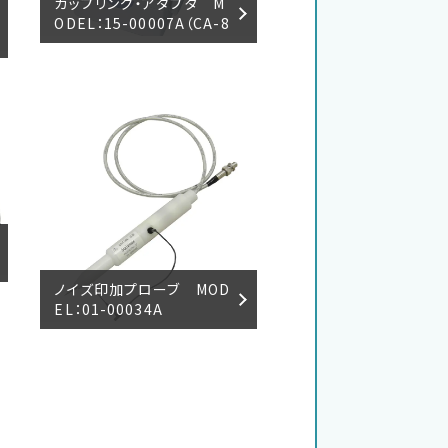
カップリング・アダプタ M
ODEL：15-00007A（CA-8
06）
ノイズ印加プローブ MOD
EL：01-00034A