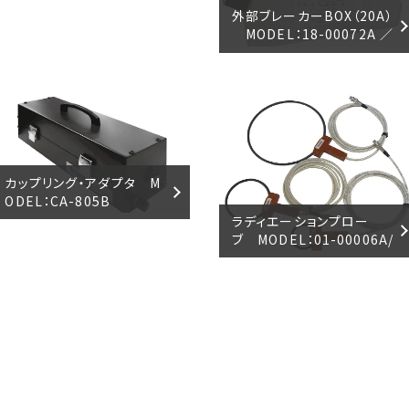
外部ブレーカーBOX（20A）
MODEL：18-00072A ／
（50A） MODEL：18-000
73A
カップリング・アダプタ M
ODEL：CA-805B
ラディエーションプロー
ブ MODEL：01-00006A/
7A/8A/9A/10A/31A/50A