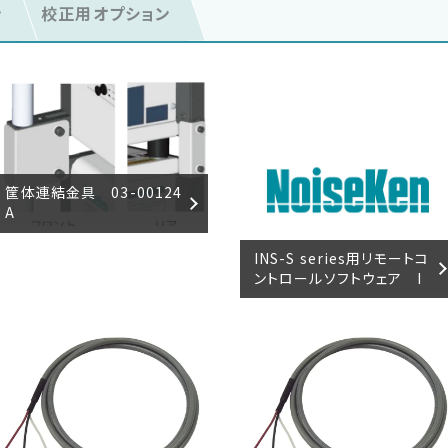
ン
校正用オプション
筐体連結金具 03-00124
A
INS-S series用リモートコ
ントロールソフトウェア I
NS series RemoteW M
ODEL：14-00069A