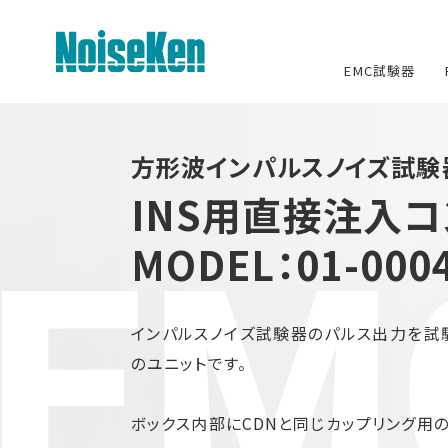
EMC試験器
EMC試験器トップ
方形波インパルスノイズ試
INS用直接注入
静電気試験器
EMC
MODEL：01-000
方形波インパルスノイズ試験器
ファスト・トランジェント/バースト試
験器
インパルスノイズ試験器のパルス出力を試
雷サージ試験器
のユニットです。
電源電圧変動試験器・その他試験
ボックス内部にCDNと同じカップリング用
器