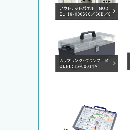
アウトレットパネル MOD
EL：18-00059C／60B／8
4A
カップリング・クランプ M
ODEL：15-00014A