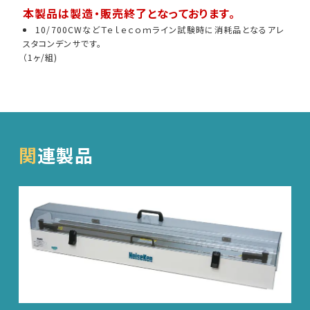
本製品は製造・販売終了となっております。
10/700CWなどＴｅｌｅｃｏｍライン試験時に消耗品となるアレ
車載用EMC試験器
スタコンデンサです。
（1ヶ/組)
その他
関連製品