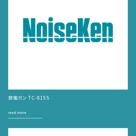
サポートデスク
HOME
ニュース
会社概要
放電ガン TC-815S
English
中文
read more