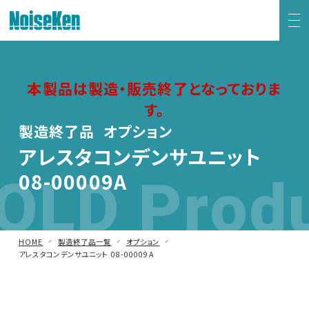
EMC試験器トップ
本製品は製造・販売終了となっておりま
す。
静電気試験器
製造終了品 オプション
方形波インパルスノイズ試験器
アレスタコンデンサユニット
OLD Prod
08-00009A
ファスト・トランジェント/バースト試験器
雷サージ試験器
HOME
製造終了品一覧
オプション
アレスタコンデンサユニット 08-00009A
電源電圧変動試験器・その他試験器
減衰振動波試験器