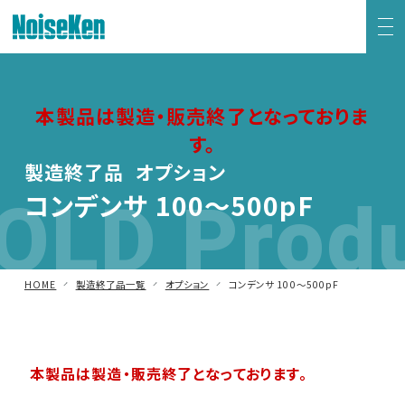
EMC試験器トップ
本製品は製造・販売終了となっておりま
す。
静電気試験器
製造終了品 オプション
OLD Prod
方形波インパルスノイズ試験器
コンデンサ 100～500pF
ファスト・トランジェント/バースト試験器
HOME
製造終了品一覧
オプション
コンデンサ 100～500pF
雷サージ試験器
電源電圧変動試験器・その他試験器
本製品は製造・販売終了となっております。
減衰振動波試験器