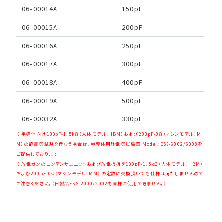
06-00014A
150pF
06-00015A
200pF
06-00016A
250pF
06-00017A
300pF
06-00018A
400pF
06-00019A
500pF
06-00032A
330pF
※半導体向け100pF-1.5kΩ（人体モデル：HBM）および200pF-0Ω（マシンモデル：M
M）の静電気試験を行なう場合は、半導体用静電気試験器 Model:
ESS-6002/6008
を
ご提供しております。
※放電ガンのコンデンサユニットおよび放電抵抗を100pF-1.5kΩ（人体モデル：HBM）
および200pF-0Ω（マシンモデル：MM）の定数に交換頂いても仕様は満たしませんので
ご注意ください。（旧製品ESS-2000/2002も同様に使用できません。）