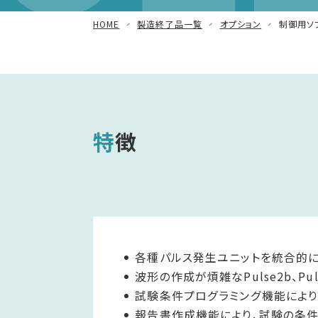
減衰振動波試験器
HOME
製造終了品一覧
オプション
制御用ソフ
車載用EMC試験器
その他
特徴
各種パルス発生ユニットを統合的に制御でき
波形の作成が煩雑なPulse2b、P
試験条件プログラミング機能によ
報告書作成機能により、試験の条