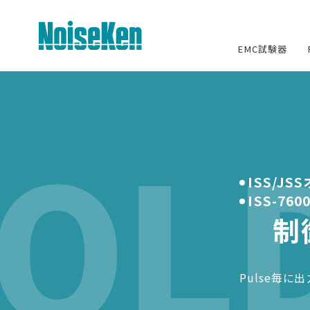
EMC試験器
EMC試験器トップ
OLD
静電気試験器
方形波インパルスノイズ試験器
ISS/J
ISS-76
ファスト・トランジェント/バースト試
験器
制
雷サージ試験器
Pulse毎
電源電圧変動試験器・その他試験
器