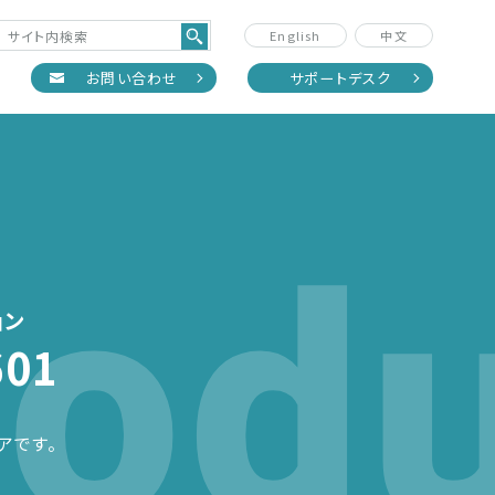
English
中文
正
お問い合わせ
サポートデスク
odu
。
ョン
01
アです。