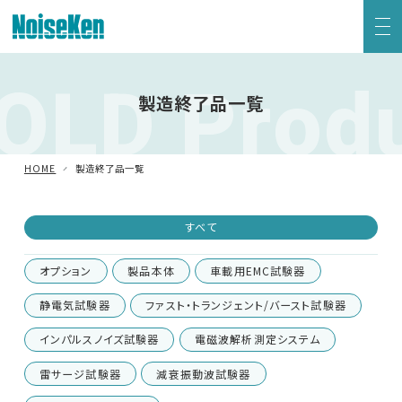
OLD Prod
EMC試験器トップ
製造終了品一覧
静電気試験器
HOME
製造終了品一覧
方形波インパルスノイズ試験器
すべて
ファスト・トランジェント/バースト試験器
オプション
製品本体
車載用EMC試験器
雷サージ試験器
静電気試験器
ファスト・トランジェント/バースト試験器
インパルスノイズ試験器
電磁波解析測定システム
電源電圧変動試験器・その他試験器
雷サージ試験器
減衰振動波試験器
減衰振動波試験器