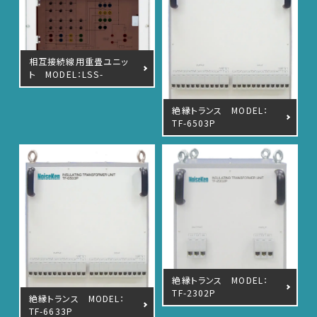
相互接続線用重畳ユニッ
English
中文
ト MODEL：LSS-
INJ6401SIG
絶縁トランス MODEL：
TF-6503P
絶縁トランス MODEL：
TF-2302P
絶縁トランス MODEL：
TF-6633P