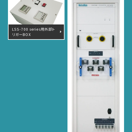
LSS-700 series用外部ト
リガーBOX