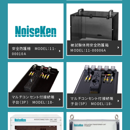
RF関連製品・試験システム
EMCソリューションセンター
修理・校正
被試験体用安全防護箱
安全防護柵 MODEL：11-
MODEL：11-00006A
00010A
お問い合わせ
サポートデスク
HOME
マルチコンセント付接続端
マルチコンセント付接続端
子台（3P） MODEL：18-
子台（5P） MODEL：18-
00048B
00058B
ニュース
会社概要