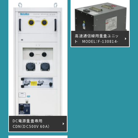
高速通信線用重畳ユニッ
ト MODEL：F-130814-
1004
DC電源重畳専用
CDN（DC500V 60A）