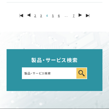
2
3
4
5
6
...
7
English
中文
製品・サービス検索