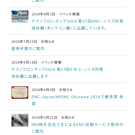
ご案内
EMC試験器
2024年8月2日
イベント情報
RF関連製品・試験システム
テクノフロンティア2024 第37回EMC・ノイズ対策
技術展（オンライン展）に出展しています。
EMCソリューションセンター
2024年7月25日
お知らせ
夏季休業のご案内
修理・校正
2024年6月18日
イベント情報
テクノフロンティア2024 第37回E M C・ノイズ対策
お問い合わせ
技術展に出展します
2024年6月4日
お知らせ
サポートデスク
EMC-Japan/APEMC Okinawa 2024で優秀賞 受
賞
HOME
2024年5月21日
お知らせ
IMV株式会社さまによるEMC試験サービス提供の
ニュース
会社概要
ご案内