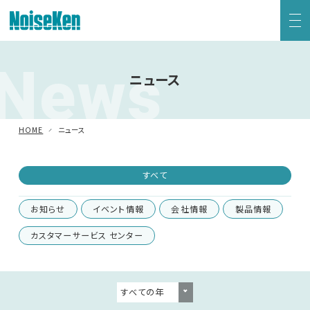
News
EMC試験器トップ
ニュース
静電気試験器
HOME
ニュース
方形波インパルスノイズ試験器
すべて
ファスト・トランジェント/バースト試験器
お知らせ
イベント情報
会社情報
製品情報
雷サージ試験器
カスタマーサービス センター
電源電圧変動試験器・その他試験器
減衰振動波試験器