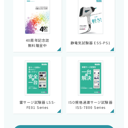
40周年記念誌
静電気試験器 ESS-PS1
無料贈呈中
雷サージ試験器 LSS-
ISO規格過渡サージ試験器
FE01 Series
ISS-7800 Series