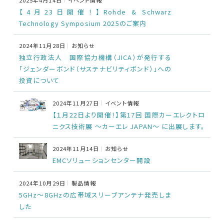
EMC試験器
【4月23日開催！】Rohde & Schwarz
Technology Symposium 2025のご案内
RF関連製品・試験システム
2024年11月28日
お知らせ
独立行政法人 国際協力機構（JICA）が発行する
EMCソリューションセンター
「ジェンダーボンド（サステナビリティボンド）」への
投資について
修理・校正
2024年11月27日
イベント情報
【１月22日より開催！】第17回 国際カーエレクトロ
お問い合わせ
ニクス技術展 ～カーエレ JAPAN～ に出展します。
サポートデスク
2024年11月14日
お知らせ
EMCソリューションセンター開設
2024年10月29日
製品情報
HOME
5GHz～8GHzの広帯域スリーブアンテナ発売しま
した
ニュース
会社概要