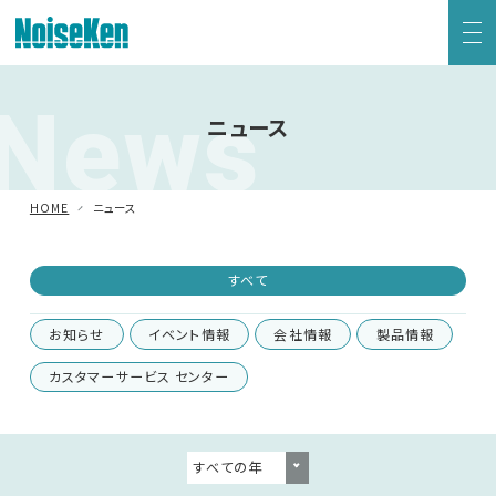
News
EMC試験器トップ
ニュース
静電気試験器
HOME
ニュース
方形波インパルスノイズ試験器
すべて
ファスト・トランジェント/バースト試験器
お知らせ
イベント情報
会社情報
製品情報
雷サージ試験器
カスタマーサービス センター
電源電圧変動試験器・その他試験器
減衰振動波試験器