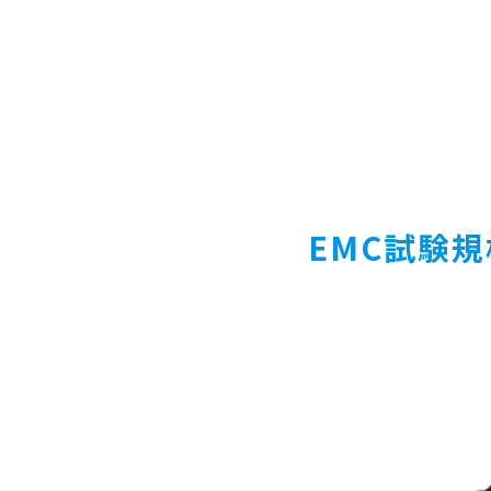
EMC
試験規