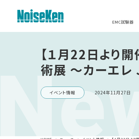
EMC試験器
EMC試験器トップ
【１月22日より開
Ne
静電気試験器
術展 ～カーエレ 
方形波インパルスノイズ試験器
ファスト・トランジェント/バースト試
イベント情報
2024年11月27日
験器
雷サージ試験器
電源電圧変動試験器・その他試験器