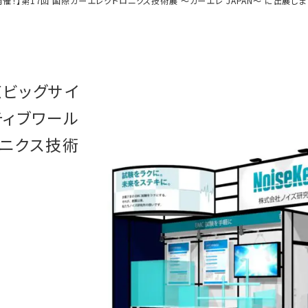
開催！】第17回 国際カーエレクトロニクス技術展 ～カーエレ JAPAN～ に出展しま
京ビッグサイ
ティブワール
ロニクス技術