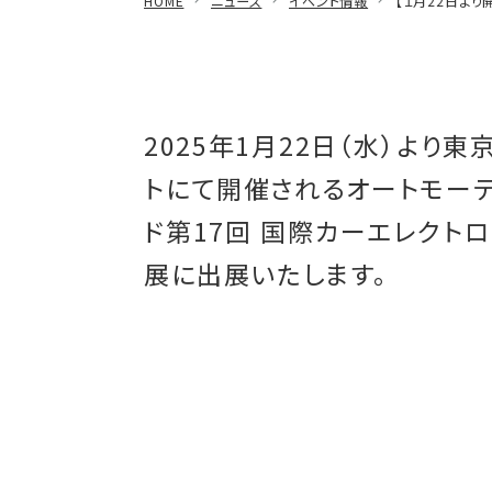
HOME
ニュース
イベント情報
【１月22日より
減衰振動波試験器
車載用EMC試験器
その他
2025年1月22日（水）より東
トにて開催されるオートモー
ド第17回 国際カーエレクト
展に出展いたします。