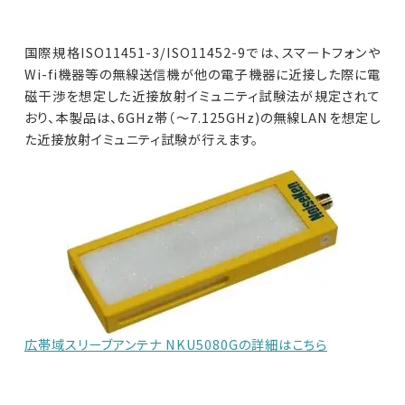
車載用EMC試験器
国際規格ISO11451-3/ISO11452-9では、スマートフォンや
Wi-fi機器等の無線送信機が他の電子機器に近接した際に電
その他
磁干渉を想定した近接放射イミュニティ試験法が規定されて
おり、本製品は、6GHz帯（～7.125GHz)の無線LANを想定し
た近接放射イミュニティ試験が行えます。
広帯域スリーブアンテナ NKU5080Gの詳細はこちら