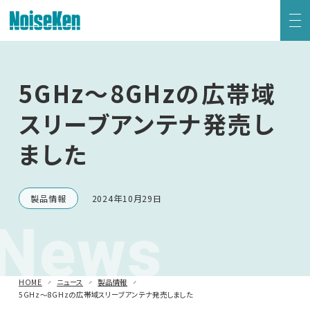
EMC試験器トップ
5GHz～8GHzの広帯域
静電気試験器
スリーブアンテナ発売し
ました
方形波インパルスノイズ試験器
ファスト・トランジェント/バースト試験器
製品情報
2024年10月29日
News
雷サージ試験器
電源電圧変動試験器・その他試験器
HOME
ニュース
製品情報
5GHz～8GHzの広帯域スリーブアンテナ発売しました
減衰振動波試験器