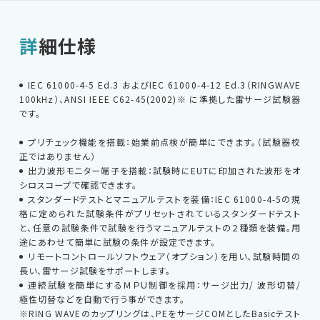
サポートデスク
詳細仕様
HOME
IEC 61000-4-5 Ed.3 およびIEC 61000-4-12 Ed.3（RINGWAVE
100kHz）、ANSI IEEE C62-45(2002)※ に準拠した雷サージ試験器
です。
ニュース
会社概要
プリチェック機能を搭載：始業前点検が簡単にできます。（試験器校
正ではありません）
出力波形モニター端子を搭載：試験時にEUTに印加された波形をオ
シロスコープで確認できます。
スタンダードテストとマニュアルテストを装備：IEC 61000-4-5の規
格に定められた試験条件がプリセットされているスタンダードテスト
と、任意の試験条件で試験を行うマニュアルテストの２種類を装備。用
途にあわせて簡単に試験の条件が設定できます。
English
中文
リモートコントロールソフトウェア（オプション）を用い、試験時間の
長い、雷サージ試験をサポートします。
連続試験を簡単にするＭＰＵ制御を採用：サージ出力/ 波形切替/
極性切替などを自動で行う事ができます。
※RING WAVEのカップリングは、PEをサージCOMとしたBasicテスト