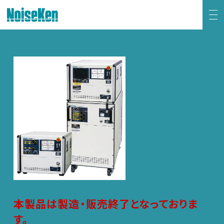
EMC試験器トップ
静電気試験器
方形波インパルスノイズ試験器
ファスト・トランジェント/バースト試験器
雷サージ試験器
電源電圧変動試験器・その他試験器
本製品は製造・販売終了となっておりま
す。
減衰振動波試験器