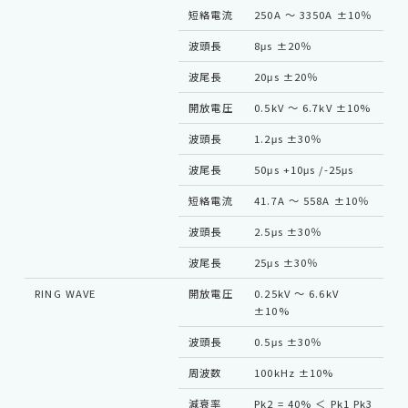
ラ
短絡電流
250A 〜 3350A ±10％
力
波頭長
8μs ±20％
波尾長
20μs ±20％
開放電圧
0.5kV 〜 6.7kV ±10%
結
路
波頭長
1.2μs ±30％
1
ケ
波尾長
50μs +10μs /-25μs
長
0
短絡電流
41.7A 〜 558A ±10％
ラ
力
波頭長
2.5μs ±30％
波尾長
25μs ±30％
RING WAVE
開放電圧
0.25kV 〜 6.6kV
結
±10%
路
ケ
波頭長
0.5μs ±30％
長
0
周波数
100kHz ±10%
ラ
力
減衰率
Pk2 = 40% ＜ Pk1 Pk3