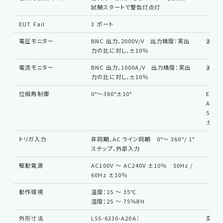
試験スタートで警告灯点灯
EUT Fail
3 ポート
電圧モニター
BNC 出力、2000V/V 出力精度：実出
波形
力の比に対し、±10％
電流モニター
BNC 出力、1000A/V 出力精度：実出
波形
力の比に対し、±10％
位相角制御
0°〜360°±10°
EUT
AC90
50Hz
±10
トリガ入力
非同期、AC ライン同期 0°〜 360°/ 1°
ステップ、外部入力
駆動電源
AC100V 〜 AC240V ±10％ 50Hz /
60Hz ±10％
動作環境
温度：15 〜 35℃
湿度：25 〜 75％RH
外形寸法
LSS-6330-A20A：
突起