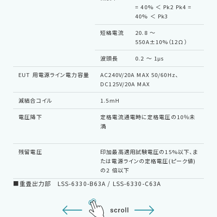
= 40% ＜ Pk2 Pk4 =
40% ＜ Pk3
短絡電流
20.8 〜
550A±10%（12Ω）
波頭長
0.2 〜 1μs
EUT 用電源ライン電力容量
AC240V/20A MAX 50/60Hz、
DC125V/20A MAX
減結合コイル
1.5mH
電圧降下
定格電流通電時に定格電圧の10％未
A
満
部
子
残留電圧
印加最高適用試験電圧の15%以下、ま
たは電源ラインの定格電圧(ピーク値)
の2 倍以下
■重畳出力部 LSS-6330-B63A / LSS-6330-C63A