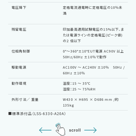
電圧降下
定格電流通電時に定格電圧の10％未
A
満
部
子
残留電圧
印加最高適用試験電圧の15%以下、ま
たは電源ラインの定格電圧(ピーク値)
の2 倍以下
位相角制御
0°〜360°±10°EUT電源 AC90V 以上
50Hz/60Hz ±10％で動作
駆動電源
AC100V 〜 AC240V ±10％ 50Hz /
60Hz ±10％
動作環境
温度：15 〜 35℃
湿度：25 〜 75％RH
外形寸法／ 重量
W430 × H695 × D686 mm /約
突
135kg
ず
■標準添付品（LSS-6330-A20A）