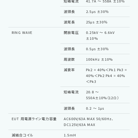
短絡電流
41.7A 〜 558A ±10％
力
波頭長
2.5μs ±30％
波尾長
25μs ±30％
RING WAVE
開放電圧
0.25kV 〜 6.6kV
結
±10%
路
ケ
波頭長
0.5μs ±30％
長
ラ
周波数
100kHz ±10%
力
減衰率
Pk2 = 40%＜Pk1 Pk3 =
40%＜Pk2 Pk4 = 40%
＜Pk3
短絡電流
20.8 〜
550A±10%（12Ω）
波頭長
0.2 〜 1μs
EUT 用電源ライン電力容量
AC600V/63A MAX 50/60Hz、
DC125V/63A MAX
減結合コイル
1.5mH