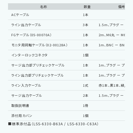
名称
数量
備考
ACケーブル
1本
ライン出力ケーブル
3本
1.5m、プラグ ー M6
FGケーブル（05-00070A）
1本
2m、M6丸 ー M6丸
モニタ用同軸ケーブル（02-00128A）
1本
1m、BNC ー BNC
インターロックコネクタ
1個
サージ出力部プリチェックケーブル
1本
1m、プラグ ー プラグ
ライン出力部プリチェックケーブル
1本
1m、プラグ ー プラグ
ライン入力ケーブル
1式
赤1本、黒1本、緑/黄1
サージ出力ケーブル
2本
1.5m、プラグ ー ワ
取扱説明書
1冊
添付用カバン
1個
■標準添付品（LSS-6330-B63A / LSS-6330-C63A）