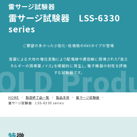
雷サージ試験器
車載用EMC試験器
雷サージ試験器 LSS-6330
series
その他
ご要望の多かった小型化・低価格の6kVタイプが登場
落雷による大地の電位変動により配電線や通信線に誘導された『高エ
OLD Prod
ネルギーの誘導雷ノイズ』を模擬的に発生し、電子機器の耐性を評価
する試験器です。
HOME
製造終了品一覧
製品本体
雷サージ試験器
雷サージ試験器 LSS-6330 series
特徴