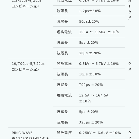
1.2/50μs-8/20μs
開放電圧
0.5kV 〜 6.7kV ±10%
結合回
コンビネーション
18μF
波頭長
1.2μs±30％
ケーブ
片側0
波尾長
50μs±20％
短絡電流
250A 〜 3350A ±10％
波頭長
8μs ±20％
波尾長
20μs ±20％
10/700μs-5/320μs
開放電圧
0.5kV 〜 6.7kV ±10%
ケーブ
コンビネーション
片側0
波頭長
10μs ±30％
波尾長
700μs ±20％
短絡電流
12.5A 〜 167.5A
±10％
波頭長
5μs ±20％
波尾長
320μs ±20％
RING WAVE
開放電圧
0.25kV 〜 6.6kV ±10%
ケーブ
※A20A及びB63Aのみ
片側0