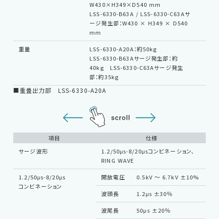
W430×H349×D540 mm
LSS-6330-B63A / LSS-6330-C63Aサ
ージ発生部：W430 × H349 × D540
mm
重量
LSS-6330-A20A：約50kg
LSS-6330-B63Aサージ発生部：約
40kg LSS-6330-C63Aサージ発生
部：約35kg
■重畳出力部 LSS-6330-A20A
項目
仕様
サージ波形
1.2/50μs-8/20μsコンビネーション、
RING WAVE
1.2/50μs-8/20μs
開放電圧
0.5kV 〜 6.7kV ±10%
結
コンビネーション
路
波頭長
1.2μs ±30％
ケ
長
波尾長
50μs ±20％
0