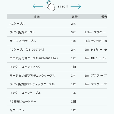
名称
数量
備考
ACケーブル
2本
ライン出力ケーブル
5本
1.5m、プラグ ー M6
サージ入力ケーブル
1本
コネクタカバー赤、黒
FGケーブル（05-00070A）
2本
2m、M6丸 ー M6丸
モニタ用同軸ケーブル（02-00128A）
1本
1m、BNC ー BNC
インターロックコネクタ
1個
サージ出力部プリチェックケーブル
1本
1m、プラグ ー プラグ
ライン出力部プリチェックケーブル
1本
1m、プラグ ー プラグ
インターロックケーブル
1本
FG接続ショートバー
1個
光ケーブル
1本