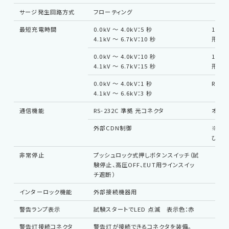
サージ発生回路方式
フローティング
最短充電時間
0.0kV 〜 4.0kV：5 秒
1.2/
4.1kV 〜 6.7kV：10 秒
形
0.0kV 〜 4.0kV：10 秒
10/7
4.1kV 〜 6.7kV：15 秒
形
0.0kV 〜 4.0kV：1 秒
RING
4.1kV 〜 6.6kV：3 秒
通信機能
RS-232C 準拠 光コネクタ
オプシ
外部CDN制御
※B6
びC6
非常停止
プッシュロック式押しボタンスイッチ（試
験停止、高圧OFF、EUT用ラインスイッ
チ遮断）
インターロック機能
外部接続機器用
警告ランプ表示
試験スタートでLED 点滅 表示色：赤
警告灯接続コネクタ
警告灯が接続できるコネクタを装備。