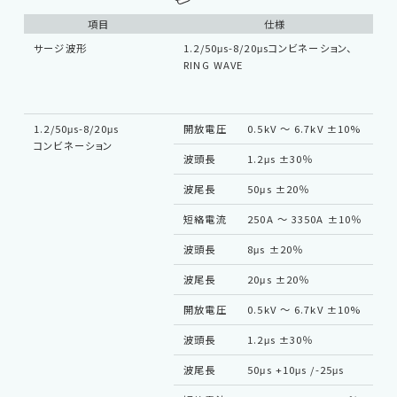
項目
仕様
サージ波形
1.2/50μs-8/20μsコンビネーション、
※
RING WAVE
W
B
み
1.2/50μs-8/20μs
開放電圧
0.5kV 〜 6.7kV ±10%
結
コンビネーション
路
波頭長
1.2μs ±30％
ケ
長
波尾長
50μs ±20％
ラ
力
短絡電流
250A 〜 3350A ±10％
波頭長
8μs ±20％
波尾長
20μs ±20％
開放電圧
0.5kV 〜 6.7kV ±10%
結
路
波頭長
1.2μs ±30％
1
ケ
波尾長
50μs +10μs /-25μs
長
ラ