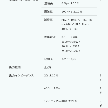
波頭長
0.5μs ±30％
周波数
100kHz ±10%
減衰率
Pk2 = 40% ＜ Pk1 Pk3
= 40% ＜ Pk2 Pk4 =
40% ＜ Pk3
短絡電流
8.3 〜 220A
±10%（30Ω）
20.8 〜 550A
±10%（12Ω）
波頭長
0.2 〜 1μs
出力極性
正/負
出力インピーダンス
2Ω ±10%
1.2/
形
40Ω ±10%
10/7
形
12Ω ±20%、30Ω ±20%
RING
式)