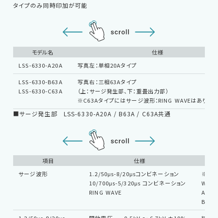
タイプのみ同時印加が可能
モデル名
仕様
LSS-6330-A20A
写真左：単相20Aタイプ
LSS-6330-B63A
写真右：三相63Aタイプ
LSS-6330-C63A
（上：サージ発生部、下：重畳出力部）
※C63Aタイプにはサージ波形：RING WAVEはありませ
■サージ発生部 LSS-6330-A20A / B63A / C63A共通
項目
仕様
サージ波形
1.2/50μs-8/20μsコンビネーション
※RIN
10/700μs-5/320μs コンビネーション
WAV
RING WAVE
A20
B63