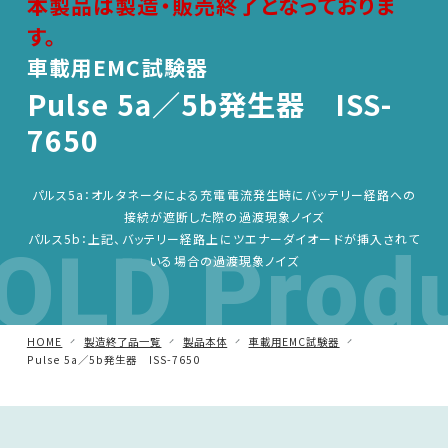
本製品は製造・販売終了となっておりま
す。
車載用EMC試験器
車載用EMC試験器
Pulse 5a／5b発生器 ISS-
その他
7650
パルス5a：オルタネータによる充電電流発生時にバッテリー経路への
接続が遮断した際の過渡現象ノイズ
OLD Prod
パルス5b：上記、バッテリー経路上にツエナーダイオードが挿入されて
いる場合の過渡現象ノイズ
HOME
製造終了品一覧
製品本体
車載用EMC試験器
Pulse 5a／5b発生器 ISS-7650