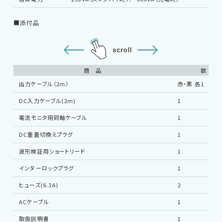
■添付品
商 品
数 量
出力ケーブル（2m）
赤・黒 各1
DC入力ケーブル(2m)
1
EMC試験器
電流モニタ用同軸ケーブル
1
DC重畳切換えプラグ
1
RF関連製品・試験システム
波形検証用ショートリード
1
インターロックプラグ
1
EMCソリューションセンター
ヒューズ(6.3A)
2
ACケーブル
1
修理・校正
取扱説明書
1