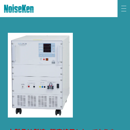
EMC試験器トップ
静電気試験器
方形波インパルスノイズ試験器
ファスト・トランジェント/バースト試験器
雷サージ試験器
電源電圧変動試験器・その他試験器
減衰振動波試験器