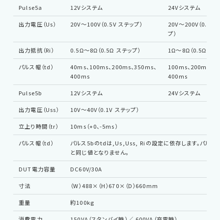
Pulse5a
12Vシステム
24Vシステム
出力電圧（Us）
20V〜100V（0.5V ステップ）
20V〜200V（0.5V
プ）
出力抵抗（Ri）
0.5Ω〜8Ω（0.5Ω ステップ）
1Ω〜8Ω（0.5Ω ス
パルス幅（td）
40ms、100ms、200ms、350ms、
100ms、200ms、3
400ms
400ms
Pulse5b
12Vシステム
24Vシステム
出力電圧（Uss）
10V〜40V（0.1V ステップ）
立上り時間（tr）
10ms（+0、-5ms）
パルス幅（td）
パルス5bのtdは,Us,Uss, Riの設定に依存します。パルス5
と同じ値となりません。
DUT電力容量
DC60V/30A
寸法
（W）488×（H）670×（D）660mm
重量
約100kg
消費電力
150VA（スタンバイ時）／ 600VA（充電時）