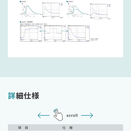
詳細仕様
項 目
仕 様