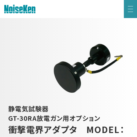
EMC試験器トップ
静電気試験器
方形波インパルスノイズ試験器
ファスト・トランジェント/バースト試験器
雷サージ試験器
静電気試験器
GT-30RA放電ガン用オプション
電源電圧変動試験器・その他試験器
衝撃電界アダプタ MODEL：
減衰振動波試験器