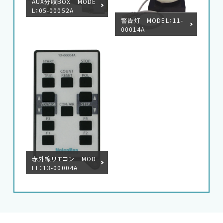
AUX分岐BOX MODE
L：05-00052A
EMC試験器
警告灯 MODEL：11-
00014A
RF関連製品・試験システム
EMCソリューションセンター
修理・校正
お問い合わせ
赤外線リモコン MOD
サポートデスク
EL：13-00004A
HOME