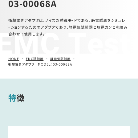
03-00068A
車載用EMC試験器
衝撃電界アダプタは、ノイズの誘導モ−ドである、静電誘導をシミュレ
EMC Test
−ションするためのアダプタであり、静電気試験器と放電ガンとを組み
その他
合わせて使用します。
HOME
EMC試験器
静電気試験器
衝撃電界アダプタ MODEL：03-00068A
特徴