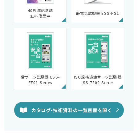
40周年記念誌
静電気試験器 ESS-PS1
無料贈呈中
雷サージ試験器 LSS-
ISO規格過渡サージ試験器
FE01 Series
ISS-7800 Series
カタログ・技術資料の一覧画面を開く