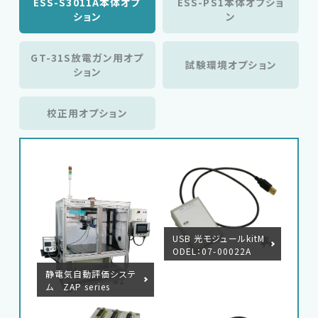
ESS-S3011A本体オプ
ESS-PS1本体オプショ
ション
ン
GT-31S放電ガン用オプ
試験環境オプション
ション
校正用オプション
USB 光モジュールkitM
ODEL：07-00022A
静電気自動評価システ
ム ZAP series