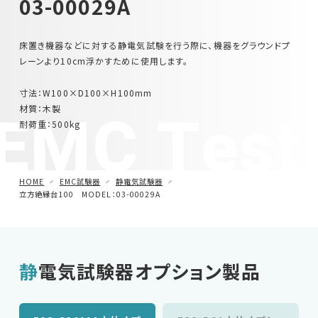
03-00029A
車載用EMC試験器
床置き機器などに対する静電気試験を行う際に、機器をグラウンドプ
レーンより10cm浮かすために使用します。
その他
寸法：W100×D100×H100mm
EMC Test
材質：木製
耐荷重：500kg
HOME
EMC試験器
静電気試験器
立方絶縁台100 MODEL：03-00029A
静電気試験器オプション製品