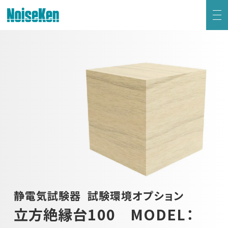
EMC試験器トップ
静電気試験器
方形波インパルスノイズ試験器
ファスト・トランジェント/バースト試験器
雷サージ試験器
静電気試験器
試験環境オプション
電源電圧変動試験器・その他試験器
立方絶縁台100 MODEL：
減衰振動波試験器