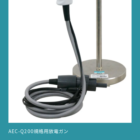
AEC-Q200規格用放電ガン