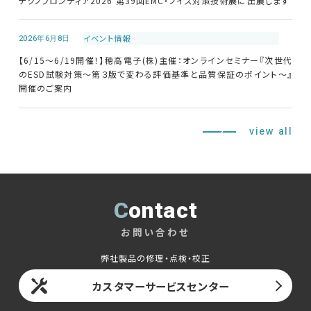
テクノフロンティア2026 第39回EMC・ノイズ対策技術展に出展します
2026年6月8日
イベント情報
【6/15～6/19開催！】穂高電子(株)主催：オンラインセミナー『次世代
のESD試験対策～第３版で変わる評価基準と品質保証のポイント～』
開催のご案内
view all
Contact
お問い合わせ
弊社製品の修理・点検・校正
カスタマーサービスセンター