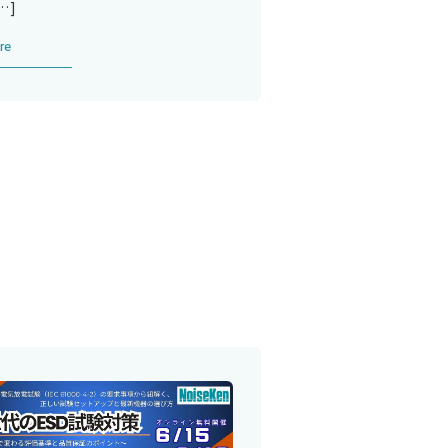
…]
re