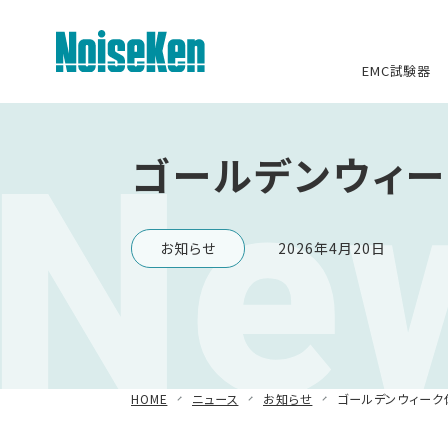
EMC試験器
Ne
EMC試験器トップ
ゴールデンウィ
静電気試験器
お知らせ
2026年4月20日
方形波インパルスノイズ試験器
ファスト・トランジェント/バースト試
験器
雷サージ試験器
HOME
ニュース
お知らせ
ゴールデンウィーク
電源電圧変動試験器・その他試験器