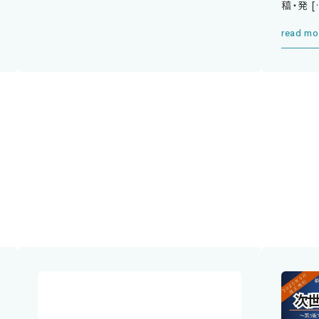
稿・発 [
read mo