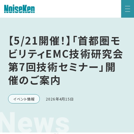
EMC試験器トップ
【5/21開催！】「首都圏モ
静電気試験器
ビリティEMC技術研究会
第7回技術セミナー」開
方形波インパルスノイズ試験器
催のご案内
ファスト・トランジェント/バースト試験器
雷サージ試験器
イベント情報
2026年4月15日
News
電源電圧変動試験器・その他試験器
減衰振動波試験器