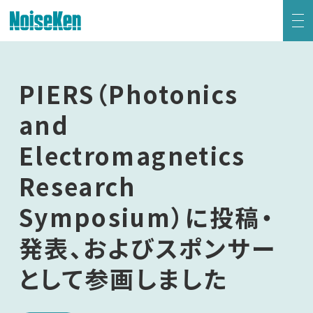
EMC試験器トップ
PIERS（Photonics
静電気試験器
and
Electromagnetics
方形波インパルスノイズ試験器
Research
ファスト・トランジェント/バースト試験器
Symposium）に投稿・
雷サージ試験器
発表、およびスポンサー
電源電圧変動試験器・その他試験器
として参画しました
減衰振動波試験器