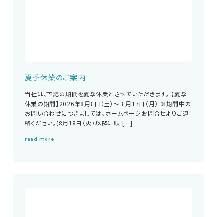
夏季休業のご案内
当社は、下記の期間を夏季休業とさせていただきます。 【夏季
EMC試験器
休業の期間】2026年8月8日（土）～ 8月17日（月） ※期間中の
お問い合わせにつきましては、ホームページお問合せよりご連
絡ください。(8月18日（火）以降に順 […]
RF関連製品・試験システム
read more
EMCソリューションセンター
修理・校正