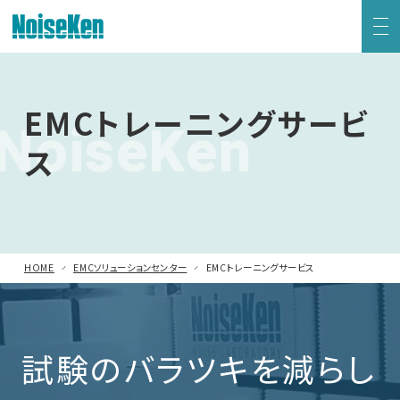
お問い合わせ
サポートデスク
EMC試験器トップ
EMCトレーニングサービ
NoiseKen
HOME
静電気試験器
ス
ニュース
会社概要
方形波インパルスノイズ試験器
ファスト・トランジェント/バースト試験器
HOME
EMCソリューションセンター
EMCトレーニングサービス
雷サージ試験器
English
中文
電源電圧変動試験器・その他試験器
試験のバラツキを減らし
減衰振動波試験器