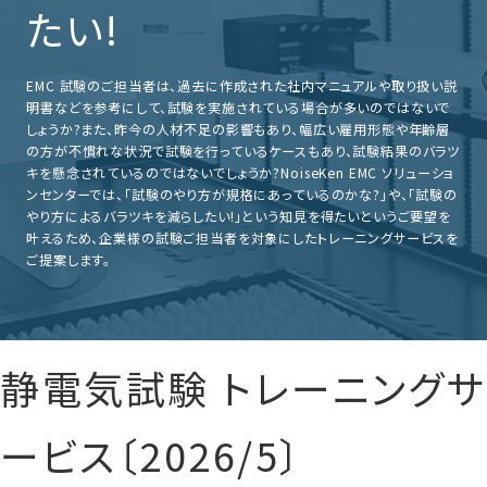
たい!
車載用EMC試験器
EMC 試験のご担当者は、過去に作成された社内マニュアルや取り扱い説
明書などを参考にして、試験を実施されている場合が多いのではないで
その他
しょうか?また、昨今の人材不足の影響もあり、幅広い雇用形態や年齢層
の方が不慣れな状況で試験を行っているケースもあり、試験結果のバラツ
キを懸念されているのではないでしょうか?NoiseKen EMC ソリューショ
ンセンターでは、「試験のやり方が規格にあっているのかな?」や、「試験の
やり方によるバラツキを減らしたい!」という知見を得たいというご要望を
叶えるため、企業様の試験ご担当者を対象にしたトレーニングサービスを
ご提案します。
静電気試験 トレーニングサ
ービス〔2026/5〕