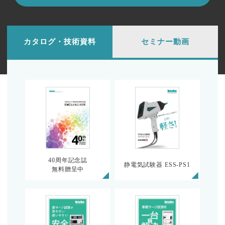
カタログ・技術資料
セミナー動画
40周年記念誌
静電気試験器 ESS-PS1
無料贈呈中