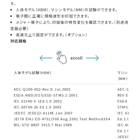
す。
人体モデル（HBM）、マシンモデル（MM）の試験ができます。
端子間に正確に規格波形を印加できます。
メジャー端子により、印加後の特性変化を確認できます。（別途測
定器必要）
高速立上り設定ができます。（オプション）
対応規格
人体モデル試験（HBM）
マシンモデル
（MM）
AEC-Q100-002-Rev.D Jul.2003
AEC-Q100-0
ESDA ANSI/EOS/ESD-STM5.1-2001
REV-E Jul.2
IEC 61340-3-1Ed.1.0 2002
ESDA ANSI/
IEC 60749-26 Ed.1.0 2003
STM5.2-199
JEDEC JESD22-A114E Jan.2007
IEC 61340-3
JEITA EIAJ ED-4701/300 Aug.2001 Test Method304
Ed.1.0-2002
MIL-STD-883F 3015.7 Mar.1989
IEC 60749-
Ed.1.0 2003
JEDEC JESD