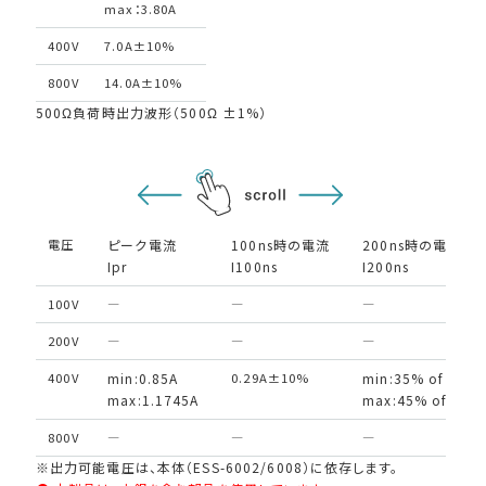
max：3.80A
400V
7.0A±10%
800V
14.0A±10%
500Ω負荷時出力波形（500Ω ±1%）
EMC試験器
RF関連製品・試験システム
電圧
ピーク電流
100ns時の電流
200ns時の電流
EMCソリューションセンター
Ipr
I100ns
I200ns
100V
―
―
―
修理・校正
200V
―
―
―
400V
min:0.85A
0.29A±10%
min:35% of I 100
お問い合わせ
max:1.1745A
max:45% of I 10
800V
―
―
―
サポートデスク
※出力可能電圧は、本体（ESS-6002/6008）に依存します。