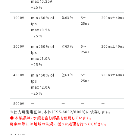
max：0.25A
−25%
1000V
min：60% of
≧63％
5〜
200ns±40ns
≦
25ns
Ips
max：0.5A
−25%
2000V
min：60% of
≧63％
5〜
200ns±40ns
≦
25ns
Ips
max：1.0A
−25%
4000V
min：60% of
≧63％
5〜
200ns±40ns
≦
25ns
Ips
max：2.0A
−25%
8000V
―
―
―
―
―
※出力可能電圧は、本体（ESS-6002/6008）に依存します。
● 本製品は、水銀を含む部品を使用しています。
廃棄の際には地域の法規に従った処理を行ってください。