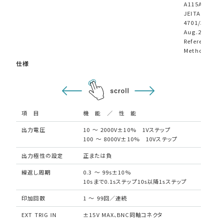
A115A Oct.
JEITA EIAJ 
4701/300
Aug.2001
Reference T
Method
仕様
項 目
機 能 ／ 性 能
出力電圧
10 ～ 2000V±10% 1Vステップ
100 ～ 8000V±10% 10Vステップ
出力極性の設定
正または負
繰返し周期
0.3 ～ 99s±10%
10sまで0.1sステップ10s以降1sステップ
印加回数
1 ～ 99回／連続
EXT TRIG IN
±15V MAX、BNC同軸コネクタ