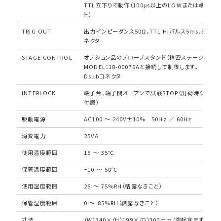
TTL立下りで動作（100μs以上のLOWまたは端子間
ト）
TRIG OUT
出力インピーダンス50Ω、TTL HIパルス5ms、BNC
ネクタ
STAGE CONTROL
オプション品のプローブスタンド（精密ステージタイプ
MODEL：18-00076Aと接続して制御します。
Dsubコネクタ
INTERLOCK
端子台、端子間オープンで試験STOP（出荷時ショート
付属）
駆動電源
AC100 ～ 240V±10% 50Hz ／ 60Hz
消費電力
25VA
使用温度範囲
15 ～ 35℃
保管温度範囲
−10 ～ 50℃
使用湿度範囲
25 ～ 75%RH（結露なきこと）
保管湿度範囲
0 ～ 85%RH（結露なきこと）
寸法
（W）340×（H）199×（D）300mm（突起含まず）