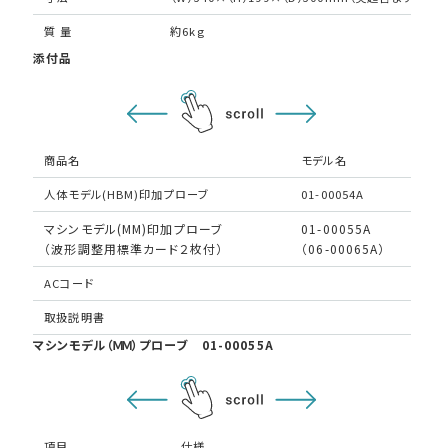
質 量
約6kg
添付品
商品名
モデル名
人体モデル(HBM)印加プローブ
01-00054A
1
マシンモデル(MM)印加プローブ
01-00055A
1
（波形調整用標準カード２枚付）
（06-00065A）
ACコード
1
取扱説明書
1
マシンモデル（ＭＭ）プローブ 01-00055A
項目
仕様