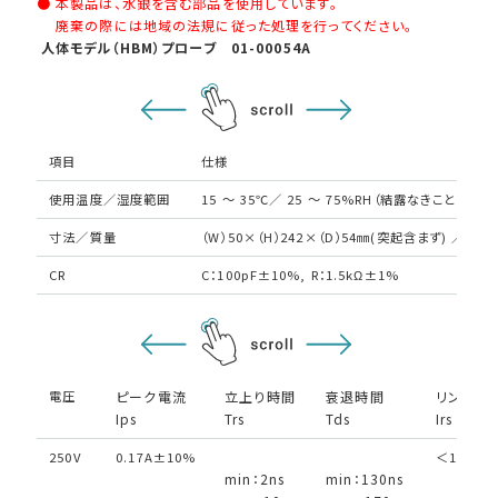
● 本製品は、水銀を含む部品を使用しています。
廃棄の際には地域の法規に従った処理を行ってください。
HOME
人体モデル（HBM）プローブ 01-00054A
ニュース
会社概要
項目
仕様
使用温度／湿度範囲
15 ～ 35℃／ 25 ～ 75%RH（結露なきこと）
寸法／質量
（W）50×（H）242×（D）54㎜(突起含まず) ／約76
CR
C：100pF±10%, R：1.5kΩ±1%
English
中文
電圧
ピーク電流
立上り時間
衰退時間
リンギン
Ips
Trs
Tds
Irs
250V
0.17A±10%
＜15% of
min：2ns
min：130ns