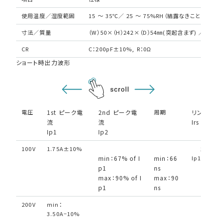
使用温度／湿度範囲
15 ～ 35℃／ 25 ～ 75%RH（結露なきこと）
寸法／質量
（W）50×（H）242×（D）54㎜(突起含まず) ／約76
CR
C：200pF±10%, R：0Ω
ショート時出力波形
電圧
1st ピーク電
2nd ピーク電
周期
リンギン
流
流
Irs
Ip1
Ip2
100V
1.75A±10%
≦30% 
min：67% of I
min：66
Ip1
p1
ns
max：90% of I
max：90
p1
ns
200V
min：
3.50A−10%