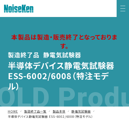
EMC試験器トップ
本製品は製造・販売終了となっておりま
す。
静電気試験器
製造終了品 静電気試験器
方形波インパルスノイズ試験器
半導体デバイス静電気試験器
ESS-6002/6008（特注モデ
ファスト・トランジェント/バースト試験器
OLD Prod
ル）
雷サージ試験器
電源電圧変動試験器・その他試験器
HOME
製造終了品一覧
製品本体
静電気試験器
半導体デバイス静電気試験器 ESS-6002/6008（特注モデル）
減衰振動波試験器