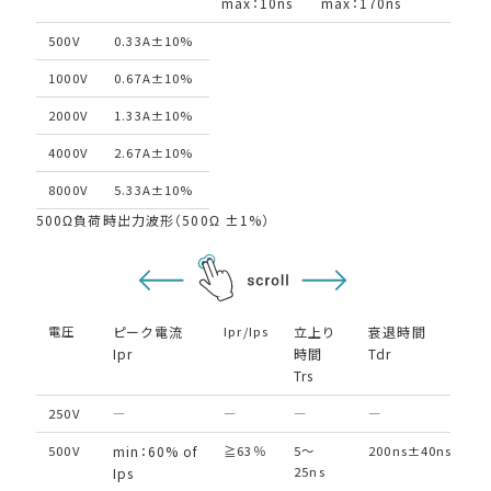
max：10ns
max：170ns
500V
0.33A±10%
1000V
0.67A±10%
2000V
1.33A±10%
4000V
2.67A±10%
8000V
5.33A±10%
500Ω負荷時出力波形（500Ω ±1%）
電圧
ピーク電流
Ipr/Ips
立上り
衰退時間
リ
Ipr
時間
Tdr
ン
Trs
Ir
250V
―
―
―
―
―
500V
min：60% of
≧63％
5〜
200ns±40ns
≦
25ns
Ips