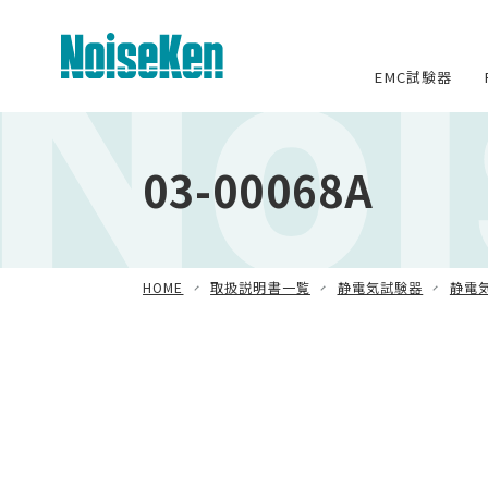
No
EMC試験器
EMC試験器トップ
03-00068A
静電気試験器
方形波インパルスノイズ試験器
HOME
取扱説明書一覧
静電気試験器
静電
ファスト・トランジェント/バースト試
験器
雷サージ試験器
電源電圧変動試験器・その他試験
器