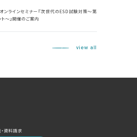
主催：オンラインセミナー『次世代のESD試験対策～第
ント～』開催のご案内
view all
談・資料請求