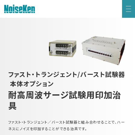
EMC試験器トップ
静電気試験器
方形波インパルスノイズ試験器
ファスト・トランジェント/バースト試験器
ファスト・トランジェント/バースト試験器
本体オプション
耐高周波サージ試験用印加治
雷サージ試験器
具
電源電圧変動試験器・その他試験器
ファスト・トランジェント／バースト試験器と組み合わせることで、ハー
ネスにノイズを印加することができる治具です。
減衰振動波試験器