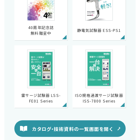
40周年記念誌
静電気試験器 ESS-PS1
無料贈呈中
雷サージ試験器 LSS-
ISO規格過渡サージ試験器
FE01 Series
ISS-7800 Series
カタログ・技術資料の一覧画面を開く