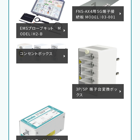
FNS-AX4用SG端子接
続板 MODEL：03-001
44A
EMSプローブキット M
ODEL：H2-B
English
中文
コンセントボックス
3P/5P 端子台変換ボッ
クス