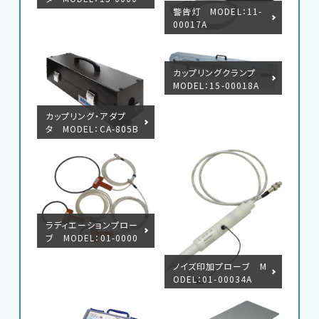
EMC試験器
警告灯 MODEL：11-
7A（CA-806）
00017A
RF関連製品・試験システム
カップリングクランプ
EMCソリューションセンター
MODEL：15-00018A
カップリング・アダプ
修理・校正
タ MODEL：CA-805B
お問い合わせ
サポートデスク
ラディエーションプロー
ブ MODEL：01-0000
6A/7A/8A/9A/10A/3
1A/50A
HOME
ノイズ印加プローブ M
ODEL：01-00034A
ニュース
会社概要