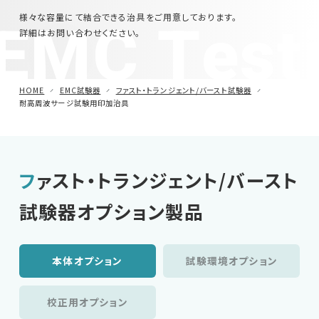
EMC Test
様々な容量にて結合できる治具をご用意しております。
車載用EMC試験器
詳細はお問い合わせください。
その他
HOME
EMC試験器
ファスト・トランジェント/バースト試験器
耐高周波サージ試験用印加治具
ファスト・トランジェント/バースト
試験器オプション製品
本体オプション
試験環境オプション
校正用オプション