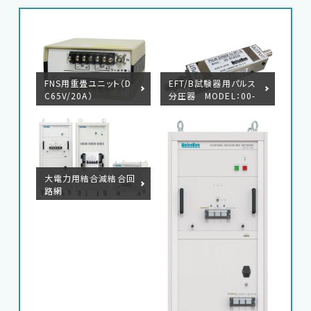
EFT/B試験器用パルス
FNS用重畳ユニット（D
分圧器 MODEL：00-
C65V/20A）
N1655A
大電力用結合減結合回
路網