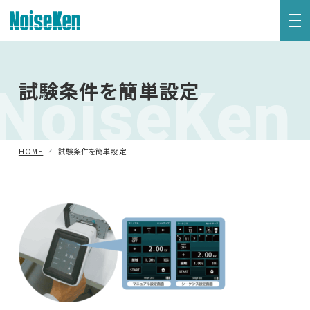
EMC試験器トップ
NoiseKen
試験条件を簡単設定
静電気試験器
方形波インパルスノイズ試験器
HOME
試験条件を簡単設定
ファスト・トランジェント/バースト試験器
雷サージ試験器
電源電圧変動試験器・その他試験器
減衰振動波試験器