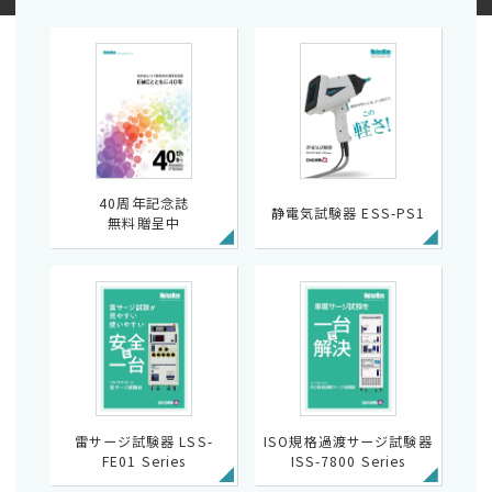
40周年記念誌
静電気試験器 ESS-PS1
無料贈呈中
雷サージ試験器 LSS-
ISO規格過渡サージ試験器
FE01 Series
ISS-7800 Series