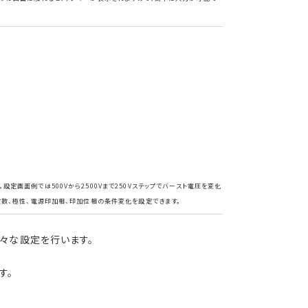
画面例では500Vから2500Vまで250Vステップでバースト電圧を変化
波数、極性、電源印加相、印加位相の条件変化を設定できます。
様々な設定を行います。
す。