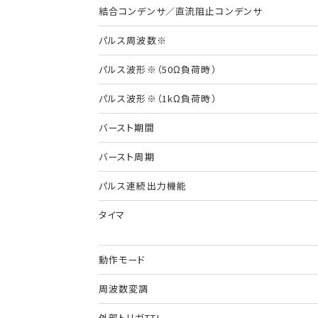
結合コンデンサ／直流阻止コンデンサ
パルス周波数※
パルス波形※（50Ω負荷時）
パルス波形※（1kΩ負荷時）
バースト期間
バースト周期
パルス連続出力機能
タイマ
動作モード
周波数変調
外部トリガTTL