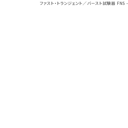
ファスト・トランジェント／バースト試験器 FNS -AX
減衰振動波試験器
車載用EMC試験器
その他