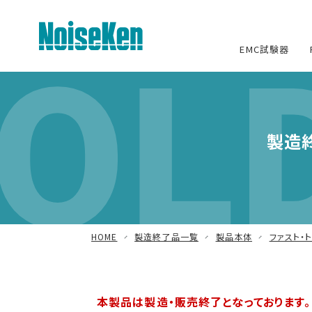
OLD
EMC試験器
EMC試験器トップ
製造
静電気試験器
方形波インパルスノイズ試験器
ファスト・トランジェント/バースト試
験器
HOME
製造終了品一覧
製品本体
ファスト・
雷サージ試験器
電源電圧変動試験器・その他試験
器
本製品は製造・販売終了となっております。