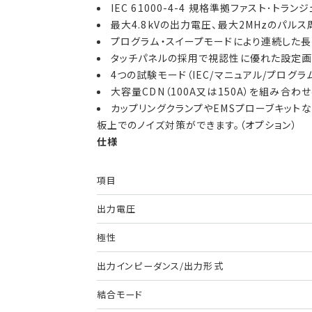
IEC 61000-4-4 規格準拠ファスト･トラ
最大4.8kVの出力電圧、最大2MHzのパ
プログラム・スイープモードにより連続した長
タッチパネルの採用で視認性に優れた設定画
4つの試験モード（IEC/マニュアル/プログ
大容量CDN（100A又は150A）を組み合
カップリングクランプやEMSプローブキット
板上でのノイズ対策ができます。（オプション）
仕様
項目
出力電圧
極性
出力インピーダンス/出力形式
結合モード