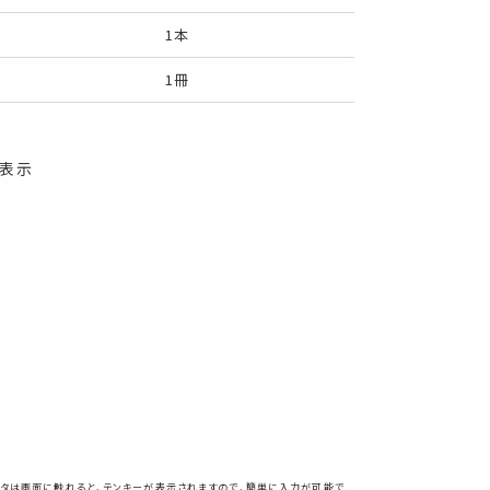
1本
1冊
・表示
ータは画面に触れると、テンキーが表示されますので、簡単に入力が可能で