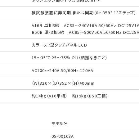
被試験装置に非同期 または同期（0〜359° 1°ステップ）
A16B 単相3線 AC85〜240V16A 50/60Hz DC125V1
B50B 単・3相5線 AC85〜500V50A 50/60Hz DC125
カラー5.7型タッチパネルLCD
15〜35℃ 25〜75％ RH（結露なきこと）
AC100〜240V 50/60Hz 120VA
（W）320×（D）352×（H）400mm
約14kg（A16単相） 約19kg（B50三相）
モデル名
05-00103A