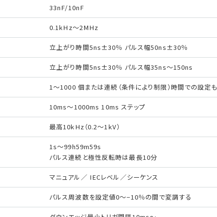
33nF/10nF
0.1kHz〜2MHz
立上がり時間5ns±30％ パルス幅50ns±30％
立上がり時間5ns±30％ パルス幅35ns〜150ns
1〜1000 個または連続（条件により制限）時間での設定
10ms〜1000ms 10ms ステップ
最高10kHz（0.2〜1kV）
1s〜99h59m59s
パルス連続と極性反転時は最長10分
マニュアル／ IECレベル／シーケンス
パルス周波数を設定値0〜−10％の間で変調する
ダウンエッジ最小トリガ間隔10ms〜