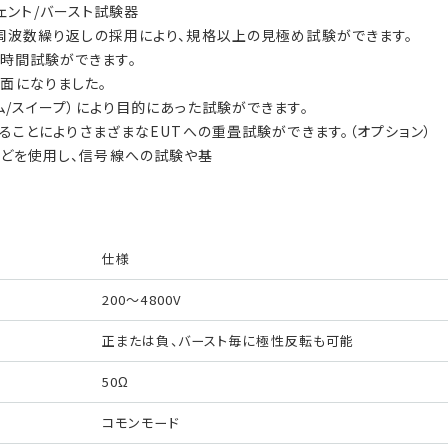
ンジェント/バースト試験器
ルス周波数繰り返しの採用により、規格以上の見極め試験ができます。
時間試験ができます。
面になりました。
ラム/スイープ）により目的にあった試験ができます。
わせることによりさまざまなEUTへの重畳試験ができます。（オプション）
などを使用し、信号線への試験や基
仕様
200〜4800V
正または負、バースト毎に極性反転も可能
50Ω
コモンモード