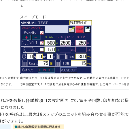
す。
スイープモード
源電圧への重畳で
出力電圧やバースト周波数の変化条件を予め設定し、自動的に実行する試験モードです。設定
）となります。
させる設定です。EUTの誤動作点を判定するのに便利な機能で、出力電圧、バースト周
nualの何れかを選択し各試験項目の設定画面にて、電圧や回数、印加相など
うになりました。
ユニット）を呼び出し、最大18ステップのユニットを組み合わせる事が可能で
事ができます。