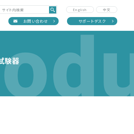
English
中文
odu
正
お問い合わせ
サポートデスク
。
試験器