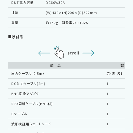
DUT電力容量
DC60V/30A
寸法
(W)430×(H)200×(D)522mm
重量
約17kg 消費電力 110VA
■添付品
商 品
数 量
出力ケーブル（0.5m）
赤・黒 各1
DC入力ケーブル(2m)
1
BNC変換アダプタ
1
50Ω同軸ケーブル(BNC付)
1
EMC試験器
Gケーブル
1
波形検証用ショートリード
1
RF関連製品・試験システム