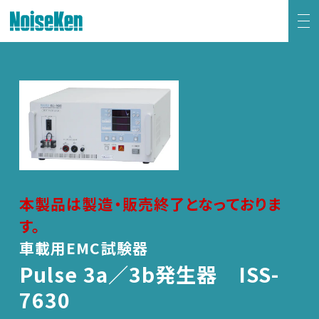
EMC試験器トップ
静電気試験器
方形波インパルスノイズ試験器
ファスト・トランジェント/バースト試験器
本製品は製造・販売終了となっておりま
す。
雷サージ試験器
車載用EMC試験器
Pulse 3a／3b発生器 ISS-
電源電圧変動試験器・その他試験器
7630
減衰振動波試験器