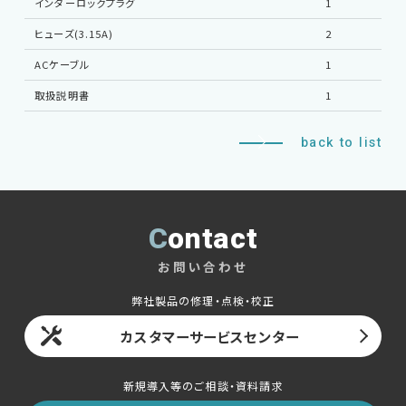
インターロックプラグ
1
EMCソリューションセンター
ヒューズ(3.15A)
2
ACケーブル
1
修理・校正
取扱説明書
1
お問い合わせ
back to list
サポートデスク
Contact
HOME
お問い合わせ
弊社製品の修理・点検・校正
ニュース
会社概要
カスタマーサービスセンター
新規導入等のご相談・資料請求