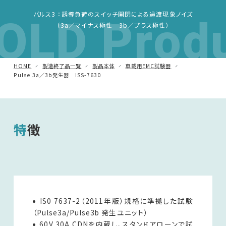
OLD Prod
パルス3 ：誘導負荷のスイッチ開閉による過渡現象ノイズ
車載用EMC試験器
（3a／マイナス極性 3b／プラス極性）
その他
HOME
製造終了品一覧
製品本体
車載用EMC試験器
Pulse 3a／3b発生器 ISS-7630
特徴
IS0 7637-2（2011年版）規格に準拠した試験
（Pulse3a/Pulse3b 発生ユニット）
60V 30A CDNを内蔵し、スタンドアローンで試