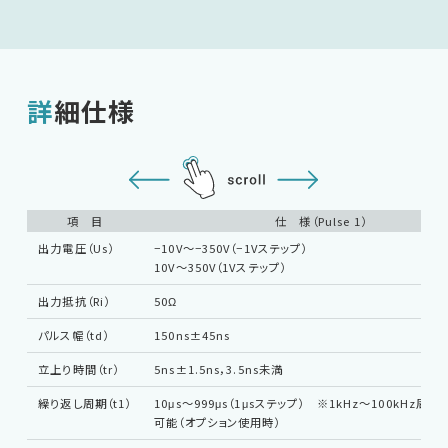
詳細仕様
項 目
仕 様（Pulse 1）
出力電圧（Us）
−10V〜−350V（−1Vステップ）
10V〜350V（1Vステップ）
出力抵抗（Ri）
50Ω
パルス幅（td）
150ns±45ns
立上り時間（tr）
5ns±1.5ns，3.5ns未満
繰り返し周期（t1）
10μs〜999μs（1μsステップ） ※1kHz〜100kHz周
可能（オプション使用時）