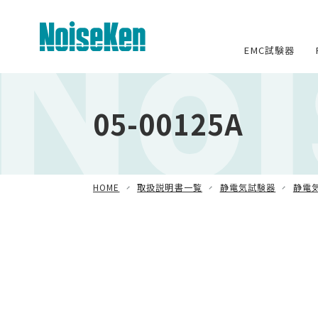
No
EMC試験器
EMC試験器トップ
05-00125A
静電気試験器
方形波インパルスノイズ試験器
HOME
取扱説明書一覧
静電気試験器
静電
ファスト・トランジェント/バースト試
験器
雷サージ試験器
電源電圧変動試験器・その他試験
器