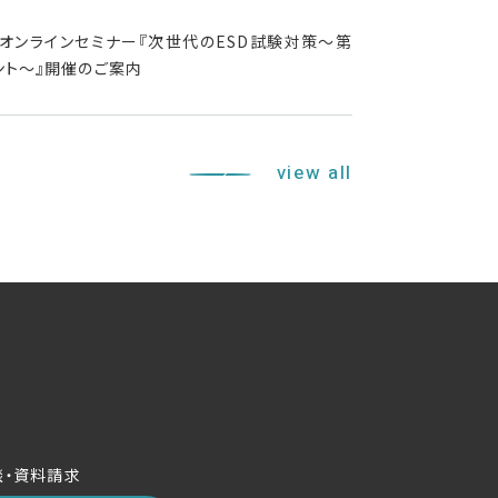
主催：オンラインセミナー『次世代のESD試験対策～第
ント～』開催のご案内
view all
談・資料請求