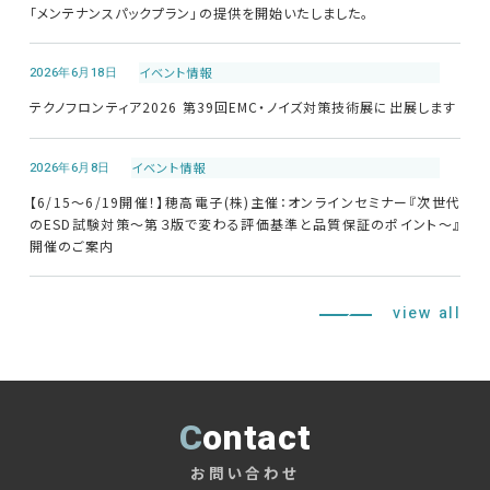
「メンテナンスパックプラン」の提供を開始いたしました。
修理・校正
2026年6月18日
イベント情報
お問い合わせ
テクノフロンティア2026 第39回EMC・ノイズ対策技術展に出展します
サポートデスク
2026年6月8日
イベント情報
【6/15～6/19開催！】穂高電子(株)主催：オンラインセミナー『次世代
のESD試験対策～第３版で変わる評価基準と品質保証のポイント～』
開催のご案内
HOME
ニュース
会社概要
view all
Contact
お問い合わせ