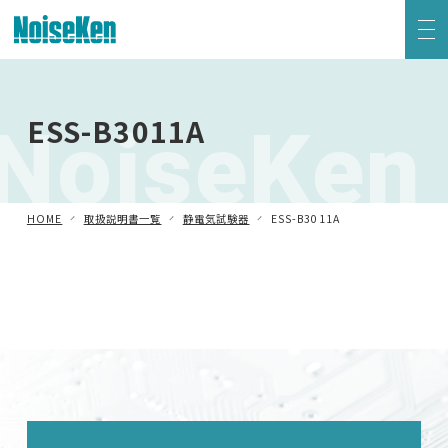
EMC試験器トップ
NoiseKen
ESS-B3011A
静電気試験器
方形波インパルスノイズ試験器
HOME
取扱説明書一覧
静電気試験器
ESS-B3011A
ファスト・トランジェント/バースト試験器
雷サージ試験器
電源電圧変動試験器・その他試験器
減衰振動波試験器