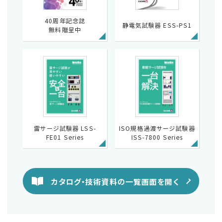
40周年記念誌
静電気試験器 ESS-PS1
無料贈呈中
雷サージ試験器 LSS-
ISO規格過渡サージ試験器
FE01 Series
ISS-7800 Series
カタログ・技術資料の一覧画面を開く