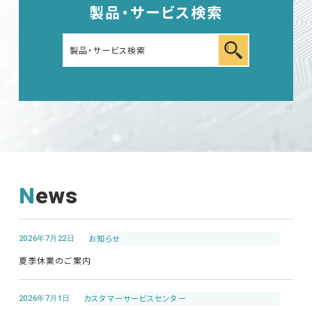
製品・サービス検索
車載用EMC試験器
その他
News
EMC試験器
2026年7月22日
お知らせ
RF関連製品・試験システム
夏季休業のご案内
EMCソリューションセンター
2026年7月1日
カスタマーサービス
センター