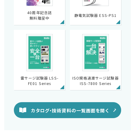
40周年記念誌
静電気試験器 ESS-PS1
無料贈呈中
雷サージ試験器 LSS-
ISO規格過渡サージ試験器
FE01 Series
ISS-7800 Series
カタログ・技術資料の一覧画面を開く