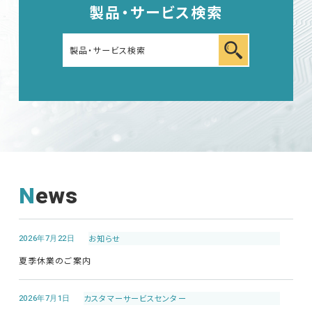
製品・サービス検索
車載用EMC試験器
その他
News
EMC試験器
2026年7月22日
お知らせ
RF関連製品・試験システム
夏季休業のご案内
EMCソリューションセンター
2026年7月1日
カスタマーサービス
センター