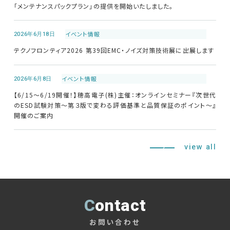
「メンテナンスパックプラン」の提供を開始いたしました。
修理・校正
2026年6月18日
イベント情報
お問い合わせ
テクノフロンティア2026 第39回EMC・ノイズ対策技術展に出展します
サポートデスク
2026年6月8日
イベント情報
【6/15～6/19開催！】穂高電子(株)主催：オンラインセミナー『次世代
のESD試験対策～第３版で変わる評価基準と品質保証のポイント～』
開催のご案内
HOME
ニュース
会社概要
view all
Contact
お問い合わせ