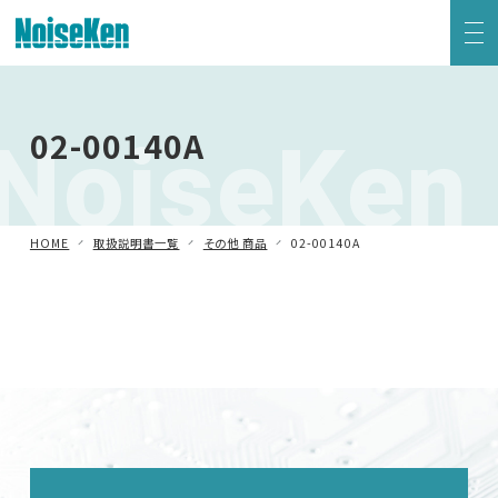
EMC試験器トップ
NoiseKen
02-00140A
静電気試験器
方形波インパルスノイズ試験器
HOME
取扱説明書一覧
その他 商品
02-00140A
ファスト・トランジェント/バースト試験器
雷サージ試験器
電源電圧変動試験器・その他試験器
減衰振動波試験器