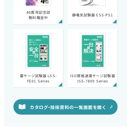
40周年記念誌
静電気試験器 ESS-PS1
無料贈呈中
雷サージ試験器 LSS-
ISO規格過渡サージ試験器
FE01 Series
ISS-7800 Series
カタログ・技術資料の一覧画面を開く