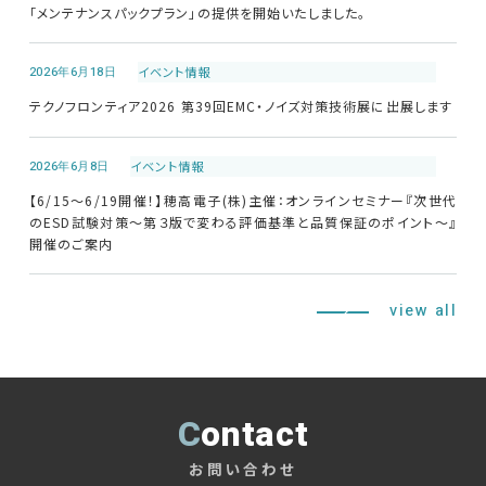
「メンテナンスパックプラン」の提供を開始いたしました。
修理・校正
2026年6月18日
イベント情報
お問い合わせ
テクノフロンティア2026 第39回EMC・ノイズ対策技術展に出展します
サポートデスク
2026年6月8日
イベント情報
【6/15～6/19開催！】穂高電子(株)主催：オンラインセミナー『次世代
のESD試験対策～第３版で変わる評価基準と品質保証のポイント～』
開催のご案内
HOME
ニュース
会社概要
view all
Contact
お問い合わせ