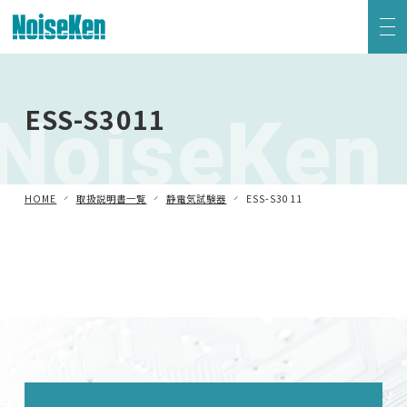
EMC試験器トップ
NoiseKen
ESS-S3011
静電気試験器
方形波インパルスノイズ試験器
HOME
取扱説明書一覧
静電気試験器
ESS-S3011
ファスト・トランジェント/バースト試験器
雷サージ試験器
電源電圧変動試験器・その他試験器
減衰振動波試験器