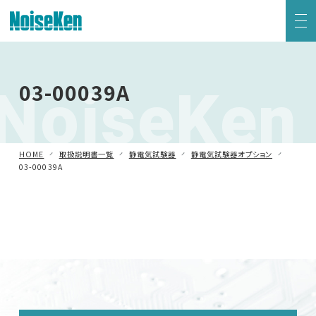
EMC試験器トップ
NoiseKen
03-00039A
静電気試験器
方形波インパルスノイズ試験器
HOME
取扱説明書一覧
静電気試験器
静電気試験器オプション
03-00039A
ファスト・トランジェント/バースト試験器
雷サージ試験器
電源電圧変動試験器・その他試験器
減衰振動波試験器