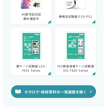
40周年記念誌
静電気試験器 ESS-PS1
無料贈呈中
雷サージ試験器 LSS-
ISO規格過渡サージ試験器
FE01 Series
ISS-7800 Series
カタログ・技術資料の一覧画面を開く