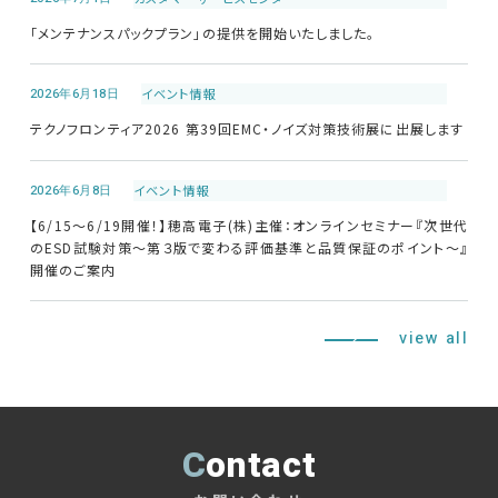
「メンテナンスパックプラン」の提供を開始いたしました。
修理・校正
2026年6月18日
イベント情報
お問い合わせ
テクノフロンティア2026 第39回EMC・ノイズ対策技術展に出展します
サポートデスク
2026年6月8日
イベント情報
【6/15～6/19開催！】穂高電子(株)主催：オンラインセミナー『次世代
のESD試験対策～第３版で変わる評価基準と品質保証のポイント～』
HOME
開催のご案内
ニュース
会社概要
view all
Contact