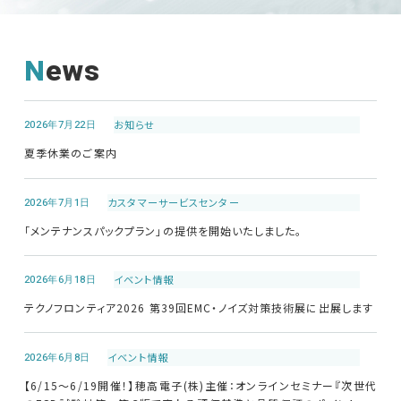
EMCソリューションセンター
News
修理・校正
2026年7月22日
お知らせ
お問い合わせ
夏季休業のご案内
サポートデスク
2026年7月1日
カスタマーサービス
センター
「メンテナンスパックプラン」の提供を開始いたしました。
HOME
2026年6月18日
イベント情報
テクノフロンティア2026 第39回EMC・ノイズ対策技術展に出展します
ニュース
会社概要
2026年6月8日
イベント情報
【6/15～6/19開催！】穂高電子(株)主催：オンラインセミナー『次世代