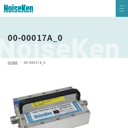
EMC試験器トップ
NoiseKen
00-00017A_0
静電気試験器
方形波インパルスノイズ試験器
HOME
00-00017A_0
ファスト・トランジェント/バースト試験器
雷サージ試験器
電源電圧変動試験器・その他試験器
減衰振動波試験器