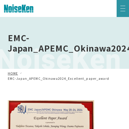
EMC試験器トップ
EMC-
NoiseKen
Japan_APEMC_Okinawa2024
静電気試験器
方形波インパルスノイズ試験器
HOME
ファスト・トランジェント/バースト試験器
EMC-Japan_APEMC_Okinawa2024_Excellent_paper_award
雷サージ試験器
電源電圧変動試験器・その他試験器
減衰振動波試験器