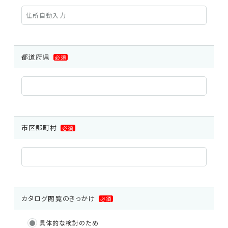
都道府県
必須
市区郡町村
必須
EMC試験器
RF関連製品・試験システム
カタログ閲覧のきっかけ
必須
具体的な検討のため
EMCソリューションセンター