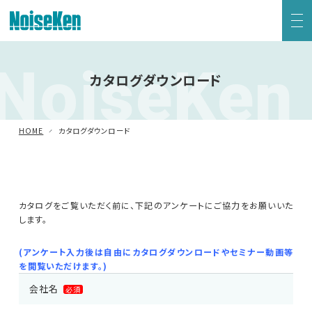
NoiseKen
EMC試験器トップ
カタログダウンロード
静電気試験器
HOME
カタログダウンロード
方形波インパルスノイズ試験器
ファスト・トランジェント/バースト試験器
カタログをご覧いただく前に、下記のアンケートにご協力をお願いいた
します。
雷サージ試験器
(アンケート入力後は自由にカタログダウンロードやセミナー動画等
電源電圧変動試験器・その他試験器
を閲覧いただけます。)
会社名
必須
減衰振動波試験器