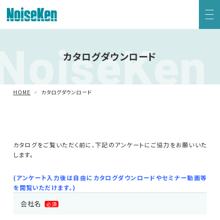
NoiseKen
EMC試験器トップ
カタログダウンロード
静電気試験器
HOME
カタログダウンロード
方形波インパルスノイズ試験器
ファスト・トランジェント/バースト試験器
カタログをご覧いただく前に、下記のアンケートにご協力をお願いいた
します。
雷サージ試験器
(アンケート入力後は自由にカタログダウンロードやセミナー動画等
電源電圧変動試験器・その他試験器
を閲覧いただけます。)
会社名
必須
減衰振動波試験器