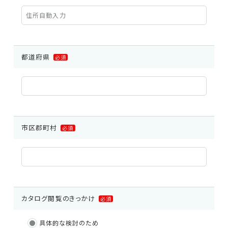
都道府県
必須
市区郡町村
必須
EMC試験器
RF関連製品・試験システム
カタログ閲覧のきっかけ
必須
具体的な検討のため
EMCソリューションセンター