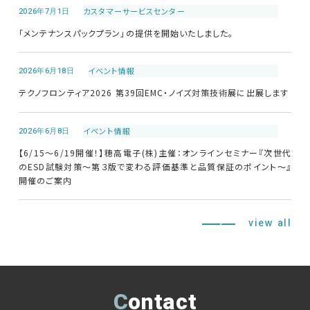
2026年7月1日
カスタマーサービス
センター
修理・校正
「メンテナンスパックプラン」の提供を開始いたしました。
お問い合わせ
2026年6月18日
イベント情報
テクノフロンティア2026 第39回EMC・ノイズ対策技術展に出展します
サポートデスク
2026年6月8日
イベント情報
【6/15～6/19開催！】穂高電子(株)主催：オンラインセミナー『次世代
HOME
のESD試験対策～第３版で変わる評価基準と品質保証のポイント～』
開催のご案内
ニュース
会社概要
view all
Contact