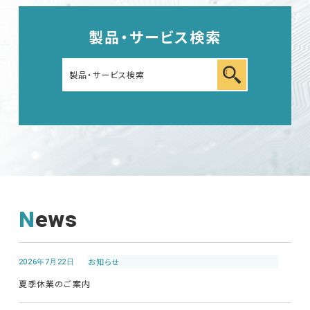
車載用EMC試験器
製品・サービス検索
その他
News
EMC試験器
RF関連製品・試験システム
2026年7月22日
お知らせ
夏季休業のご案内
EMCソリューションセンター