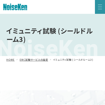
EMC試験器トップ
イミュニティ試験 (シールドル
NoiseKen
ーム3)
静電気試験器
方形波インパルスノイズ試験器
HOME
EMC試験サービスの設定
イミュニティ試験 (シールドルーム3)
ファスト・トランジェント/バースト試験器
雷サージ試験器
電源電圧変動試験器・その他試験器
減衰振動波試験器