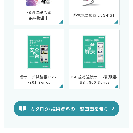
40周年記念誌
静電気試験器 ESS-PS1
無料贈呈中
雷サージ試験器 LSS-
ISO規格過渡サージ試験器
FE01 Series
ISS-7800 Series
カタログ・技術資料の一覧画面を開く