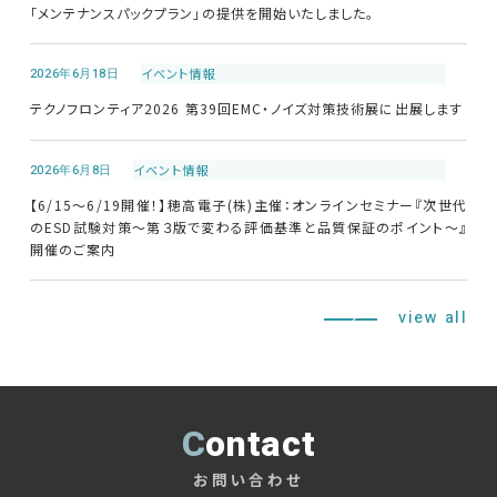
「メンテナンスパックプラン」の提供を開始いたしました。
修理・校正
2026年6月18日
イベント情報
お問い合わせ
テクノフロンティア2026 第39回EMC・ノイズ対策技術展に出展します
サポートデスク
2026年6月8日
イベント情報
【6/15～6/19開催！】穂高電子(株)主催：オンラインセミナー『次世代
のESD試験対策～第３版で変わる評価基準と品質保証のポイント～』
開催のご案内
HOME
ニュース
会社概要
view all
Contact
お問い合わせ