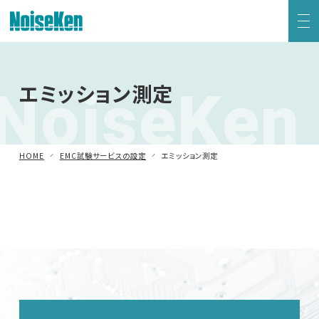
EMC試験器トップ
NoiseKen
エミッション測定
静電気試験器
方形波インパルスノイズ試験器
HOME
EMC試験サービスの設定
エミッション測定
ファスト・トランジェント/バースト試験器
雷サージ試験器
電源電圧変動試験器・その他試験器
減衰振動波試験器