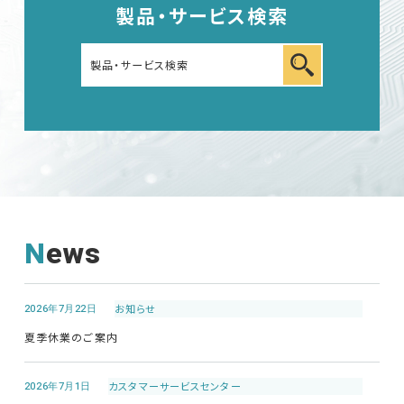
製品・サービス検索
車載用EMC試験器
その他
News
EMC試験器
2026年7月22日
お知らせ
RF関連製品・試験システム
夏季休業のご案内
EMCソリューションセンター
2026年7月1日
カスタマーサービス
センター